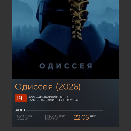
Одиссея (2026)
18
2026, США, Великобритания
+
Боевик, Приключения, Фантастика
Зал 1
15:25
18:45
22:05
650 ₽
650 ₽
650 ₽