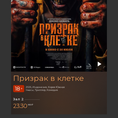
Призрак в клетке
18
2026, Индонезия, Корея Южная
+
Ужасы, Триллер, Комедия
Зал 2
23:30
650 ₽