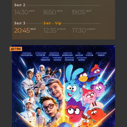
Зал 2
14:30
16:50
19:05
650 ₽
650 ₽
650 ₽
Зал 3
Зал - Vip
20:45
12:35
17:30
650 ₽
от 600 ₽
от 800 ₽
ДЕТЯМ