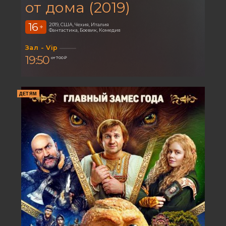
от дома (2019)
16
2019, США, Чехия, Италия
+
Фантастика, Боевик, Комедия
Зал - Vip
19:50
от 700 ₽
ДЕТЯМ