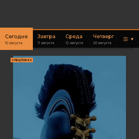
Сегодня
Завтра
Среда
Четверг
Пятн
▾
10 августа
11 августа
12 августа
20 августа
21 авгус
СПЕЦПОКАЗ