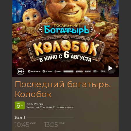
Последний богатырь.
Колобок
6
2026, Россия
+
Комедия, Фэнтези, Приключения
Зал 1
10:45
13:05
450 ₽
550 ₽