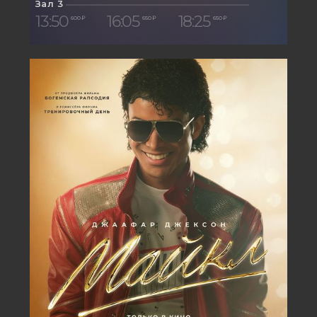
Зал 3
13:50
16:05
18:25
600 ₽
650 ₽
650 ₽