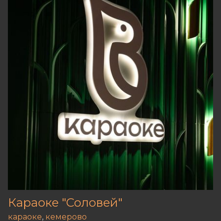
Караоке "Соловей"
караоке
,
кемерово