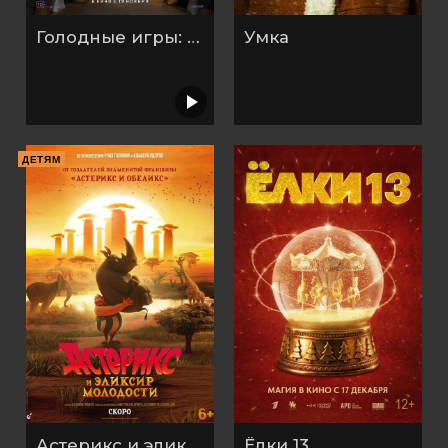
Голодные игры: Рассвет Жатвы
Умка
ДЕТЯМ
Астерикс и эликсир молодости
Ёлки 13