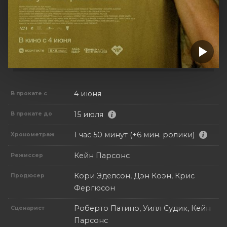
4 июня
В прокате с
15 июля
В прокате до
1 час 50 минут (+6 мин. ролики)
Хронометраж
Кейн Парсонс
Режиссер
Кори Эделсон, Дэн Коэн, Крис
Продюсер
Фергюсон
Роберто Патино, Уилл Судик, Кейн
Сценарист
Парсонс