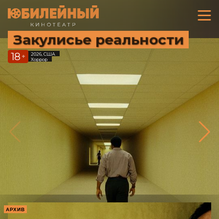
Закулисье реальности
18
2026, США
+
Хоррор
АРХИВ