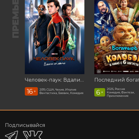
ПРЕМЬЕРА
Человек-паук: Вдали от дома (2019)
2026, Россия
16
2019, США, Чехия, Италия
6
+
+
Комедия, Фэнтези,
Фантастика, Боевик, Комедия
Приключения
Подписывайся