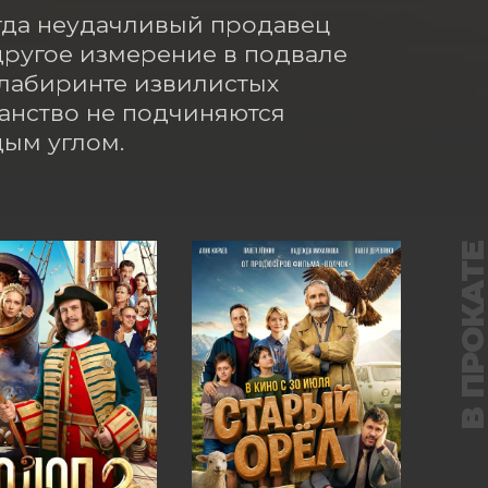
огда неудачливый продавец 
ругое измерение в подвале 
 лабиринте извилистых 
анство не подчиняются 
дым углом.
В ПРОКАТ