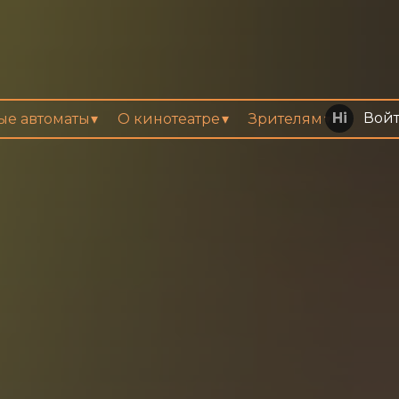
Вой
вые автоматы
О кинотеатре
Зрителям