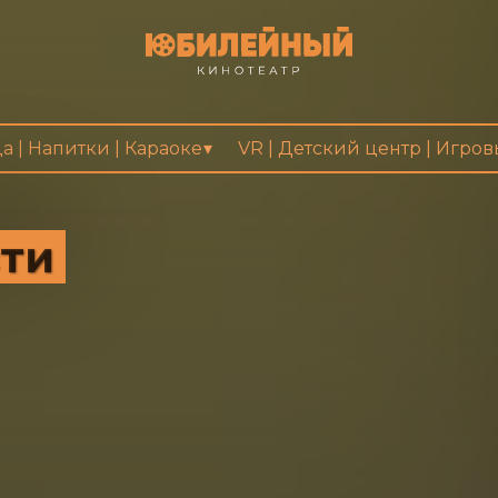
а | Напитки | Караоке
VR | Детский центр | Игро
сти