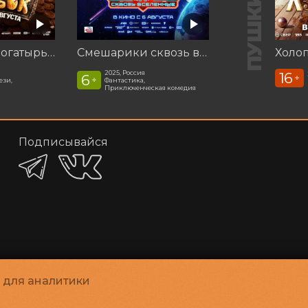
Последний богатырь. Колобок
Смешарики сквозь вселенные
Холоп
2025, Россия
16
6
+
+
ези,
Фантастика,
Приключенческая комедия
Подписывайся
и для аналитики