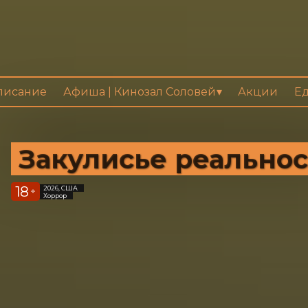
писание
Афиша | Кинозал Соловей
Акции
Ед
Закулисье реально
18
2026, США
+
Хоррор