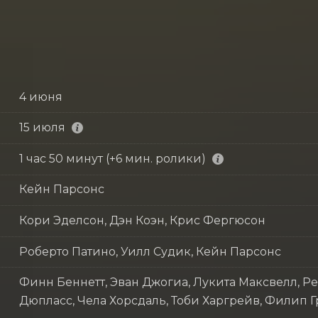
4 июня
15 июля
1 час 50 минут (+6 мин. ролики)
Кейн Парсонс
Кори Эделсон, Дэн Коэн, Крис Фергюсон
Роберто Патино, Уилл Судик, Кейн Парсонс
Финн Беннетт, Эван Джогиа, Лукита Максвелл, Р
Дюпласс, Чела Хорсдаль, Тоби Харгрейв, Филип 