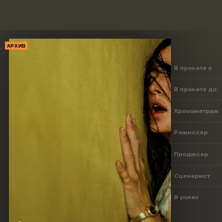
АРХИВ
В прокате с
В прокате до
Хронометраж
Режиссер
Продюсер
Сценарист
В ролях