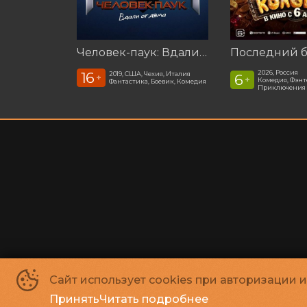
Человек-паук: Вдали от дома (2019)
2026, Россия
16
2019, США, Чехия, Италия
6
+
+
Комедия, Фэнт
Фантастика, Боевик, Комедия
Приключения
Сайт использует cookies при авторизации 
Принять
Читать подробнее