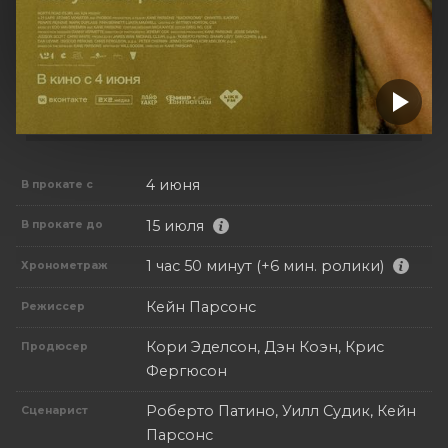
4 июня
В прокате с
15 июля
В прокате до
1 час 50 минут (+6 мин. ролики)
Хронометраж
Кейн Парсонс
Режиссер
Кори Эделсон, Дэн Коэн, Крис
Продюсер
Фергюсон
Роберто Патино, Уилл Судик, Кейн
Сценарист
Парсонс