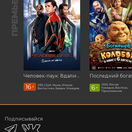
ПРЕМЬЕРА
Человек-паук: Вдали от дома (2019)
2026, Россия
16
2019, США, Чехия, Италия
6
+
+
Комедия, Фэнтези,
Фантастика, Боевик, Комедия
Приключения
Подписывайся