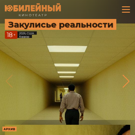
Закулисье реальности
18
2026, США
+
Хоррор
АРХИВ