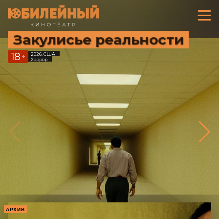
Закулисье реальности
18
2026, США
+
Хоррор
АРХИВ