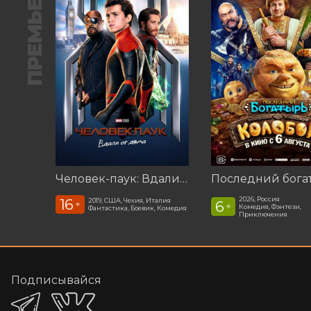
ПРЕМЬЕРА
Человек-паук: Вдали от дома (2019)
2026, Россия
16
2019, США, Чехия, Италия
6
+
+
Комедия, Фэнтези,
Фантастика, Боевик, Комедия
Приключения
Подписывайся