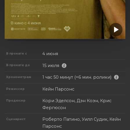
4 июня
В прокате с
15 июля
В прокате до
1 час 50 минут (+6 мин. ролики)
Хронометраж
Кейн Парсонс
Режиссер
Кори Эделсон, Дэн Коэн, Крис
Продюсер
Фергюсон
Роберто Патино, Уилл Судик, Кейн
Сценарист
Парсонс