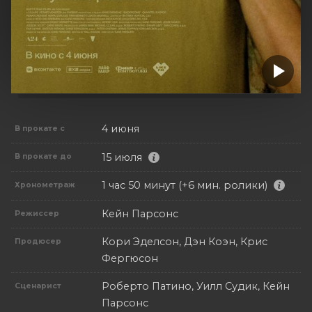
4 июня
В прокате с
15 июля
В прокате до
1 час 50 минут (+6 мин. ролики)
Хронометраж
Кейн Парсонс
Режиссер
Кори Эделсон, Дэн Коэн, Крис
Продюсер
Фергюсон
Роберто Патино, Уилл Судик, Кейн
Сценарист
Парсонс