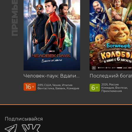
ПРЕМЬЕРА
Человек-паук: Вдали от дома (2019)
2026, Россия
16
2019, США, Чехия, Италия
6
+
+
Комедия, Фэнтези,
Фантастика, Боевик, Комедия
Приключения
Подписывайся