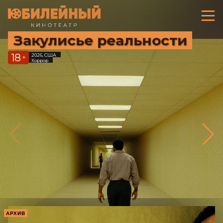
Закулисье реальности
18
2026, США
+
Хоррор
АРХИВ