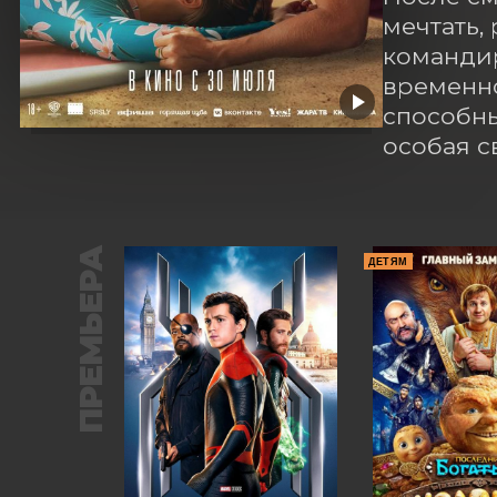
мечтать,
командир
временно
способны
особая с
ПРЕМЬЕРА
ДЕТЯМ