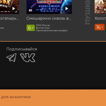
Последний богатырь. Колобок
Смешарики сквозь вселенные
Холоп
2025, Россия
16
6
+
+
ези,
Фантастика,
Приключенческая комедия
Подписывайся
и для аналитики