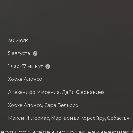
30 июля
5 августа
1 час 47 минут
Хорхе Алонсо
Алехандро Миранда, Дайя Фернандез
Хорхе Алонсо, Сара Бельосо
Макси Иглесиас, Маргарида Корсейру, Себастьян
ерти родителей молодая начинающая х