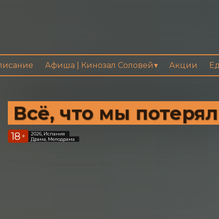
писание
Афиша | Кинозал Соловей
Акции
Ед
Всё, что мы потеря
18
2026, Испания
+
Драма, Мелодрама