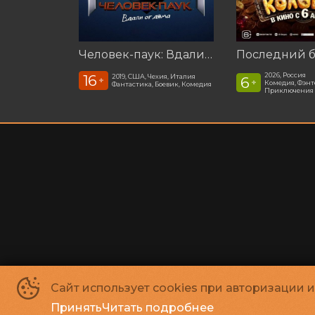
Человек-паук: Вдали от дома (2019)
2026, Россия
16
2019, США, Чехия, Италия
6
+
+
Комедия, Фэнт
Фантастика, Боевик, Комедия
Приключения
Сайт использует cookies при авторизации 
Принять
Читать подробнее