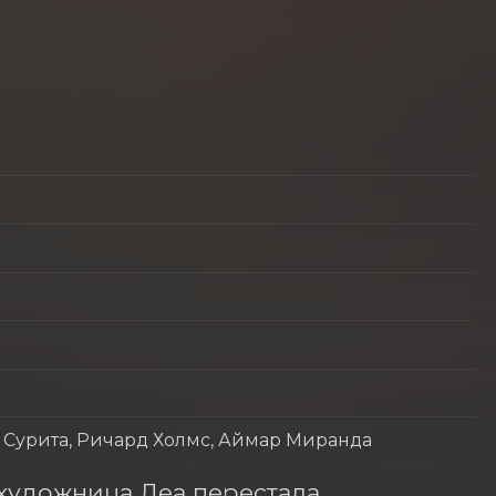
 Сурита, Ричард Холмс, Аймар Миранда
удожница Леа перестала 