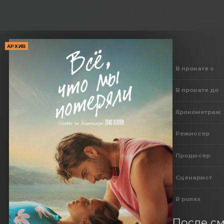
АРХИВ
В прокате с
В прокате до
Хронометраж
Режиссер
Продюсер
Сценарист
В ролях
После см