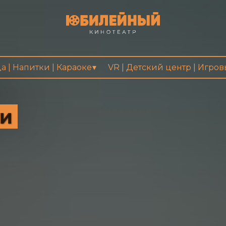
а | Напитки | Караоке
VR | Детский центр | Игро
ли