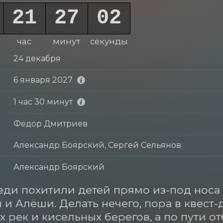
21
27
01
час
минут
секунда
24 декабря
6 января 2027
1 час 30 минут
Федор Дмитриев
Александр Боярский, Сергей Сельянов
Александр Боярский
еди похитили детей прямо из-под носа 
и Алёши. Делать нечего, пора в квест-
 рек и кисельных берегов, а по пути от