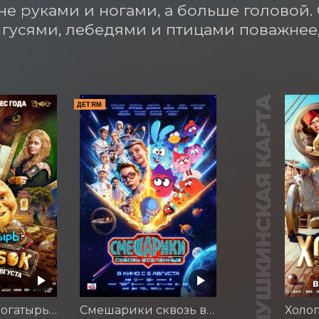
не руками и ногами, а больше головой.
 гусями, лебедями и птицами поважнее,
ПУШКИНСКАЯ КАРТА
ДЕТЯМ
Последний богатырь. Колобок
Смешарики сквозь вселенные
Холоп