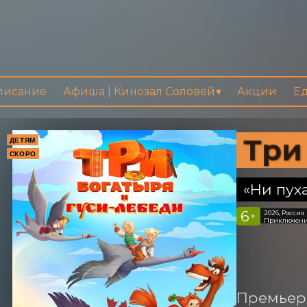
писание
Афиша | Кинозал Соловей
Акции
Ед
Три
ДЕТЯМ
СКОРО
«Ни пух
6
2026, Россия
+
Приключени
Премьера