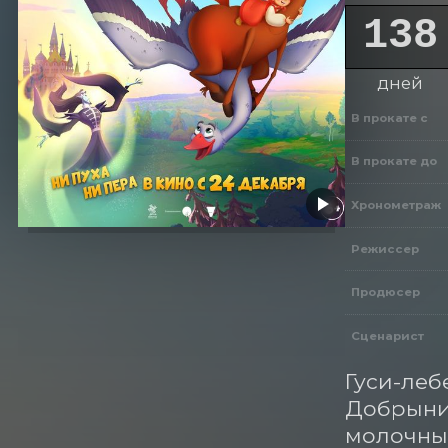
138
дней
В прокате с
В прокате до
Хронометраж
Режиссер
Продюсер
Сценарист
Гуси-леб
Добрыни 
молочных