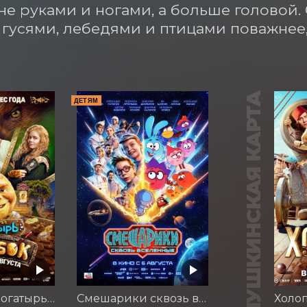
не руками и ногами, а больше головой.
 гусями, лебедями и птицами поважнее,
ПУШКИНСКАЯ КАРТА
ДЕТЯМ
Последний богатырь. Колобок
Смешарики сквозь вселенные
Холоп