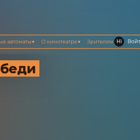
Вой
вые автоматы
О кинотеатре
Зрителям
ебеди