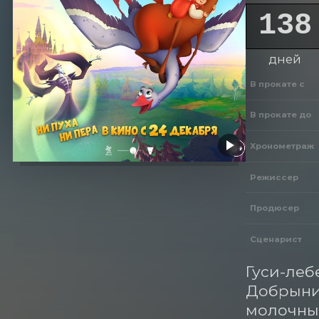
138
дней
В прокате с
В прокате до
Хронометраж
Режиссер
Продюсер
Сценарист
Гуси-леб
Добрыни 
молочных