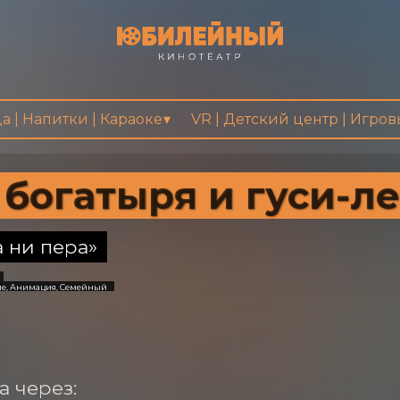
а | Напитки | Караоке
VR | Детский центр | Игро
 богатыря и гуси-л
а ни пера»
е, Анимация, Семейный
 через: