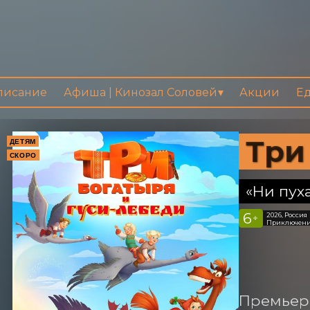
писание
Афиша | Кинозал Соловей
Акции
Ед
Три
ДЕТЯМ
СКОРО
«Ни пух
6
2026, Россия
+
Приключени
Премьера