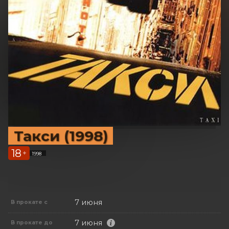
Такси (1998)
18
+
1998
7 июня
В прокате с
7 июня
В прокате до