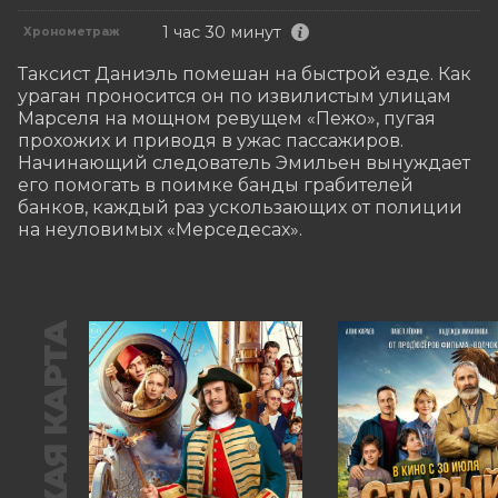
1 час 30 минут
Хронометраж
Таксист Даниэль помешан на быстрой езде. Как 
ураган проносится он по извилистым улицам 
Марселя на мощном ревущем «Пежо», пугая 
прохожих и приводя в ужас пассажиров. 
Начинающий следователь Эмильен вынуждает 
его помогать в поимке банды грабителей 
банков, каждый раз ускользающих от полиции 
на неуловимых «Мерседесах».