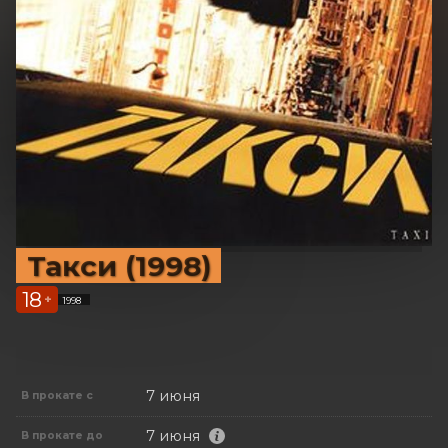
Такси (1998)
18
+
1998
7 июня
В прокате с
7 июня
В прокате до