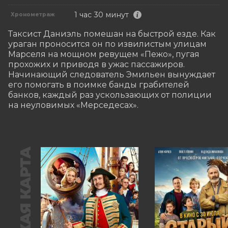
1 час 30 минут
Хронометраж
Таксист Даниэль помешан на быстрой езде. Как 
ураган проносится он по извилистым улицам 
Марселя на мощном ревущем «Пежо», пугая 
прохожих и приводя в ужас пассажиров. 
Начинающий следователь Эмильен вынуждает 
его помогать в поимке банды грабителей 
банков, каждый раз ускользающих от полиции 
на неуловимых «Мерседесах».