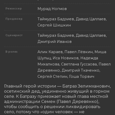
Мурад Ногмов
Режиссер
Таймураз Бадзиев, Давид Цаллаев,
Продюсер
Сергей Шишкин
Таймураз Бадзиев, Давид Цаллаев,
Сценарист
Дмитрий Иванов
Алик Караев, Павел Лёвкин, Миша
В ролях
Шульц, Иса Новиков, Надежда
Михалкова, Светлана Гуссаова, Павел
Деревянко, Дмитрий Ткаченко,
Сергей Степин, Гоша Торвич
Главный герой истории — Батраз Зелимханович, 
осетинский дед, уединенно живущий в горном 
селе. К Батразу приезжает новый глава местной 
администрации Семен (Павел Деревянко), 
чтобы сообщить о решении ликвидировать 
село, потому что «один человек — не 