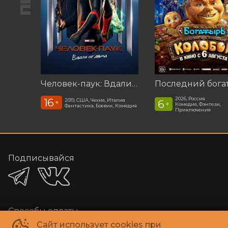
Человек-паук: Вдали от дома (2019)
2026, Россия
16
2019, США, Чехия, Италия
6
+
+
Комедия, Фэнтези,
Фантастика, Боевик, Комедия
Приключения
Подписывайся
Способы оплаты
Сайт использует cookies при