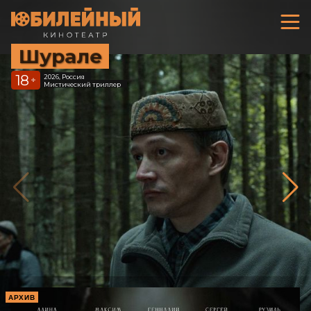
Шурале
18
2026, Россия
+
Мистический триллер
АРХИВ