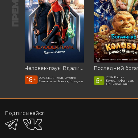
ПРЕМЬЕРА
Человек-паук: Вдали от дома (2019)
2026, Россия
16
2019, США, Чехия, Италия
6
+
+
Комедия, Фэнтези,
Фантастика, Боевик, Комедия
Приключения
Подписывайся