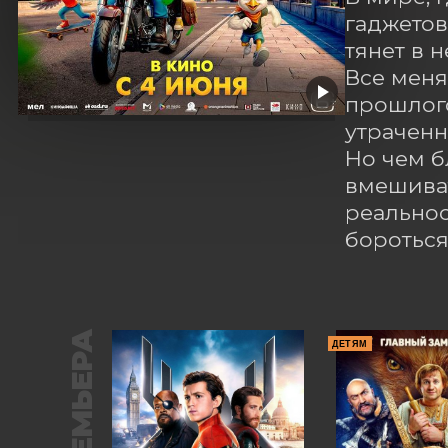
гаджетов
тянет в 
Все меня
прошлого
утраченн
Но чем б
вмешиват
реальнос
бороться 
ПРЕМЬЕРА
ДЕТЯМ