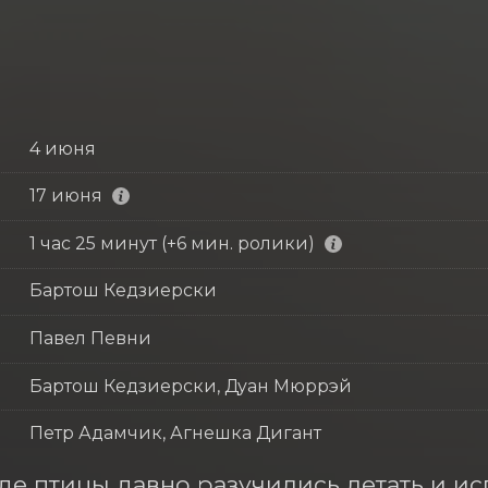
4 июня
17 июня
1 час 25 минут (+6 мин. ролики)
Бартош Кедзиерски
Павел Певни
Бартош Кедзиерски, Дуан Мюррэй
Петр Адамчик, Агнешка Дигант
где птицы давно разучились летать и ис