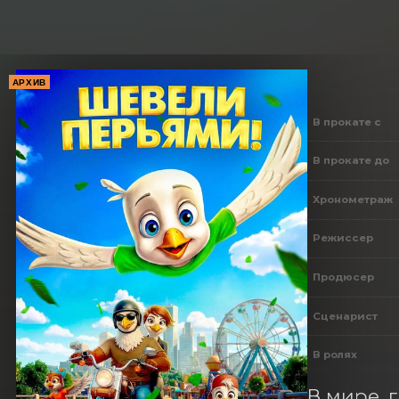
АРХИВ
В прокате с
В прокате до
Хронометраж
Режиссер
Продюсер
Сценарист
В ролях
В мире, 