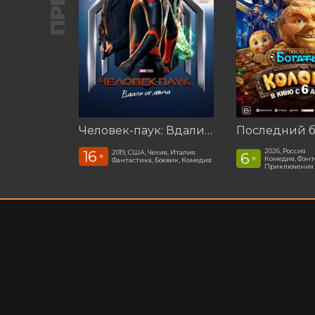
Человек-паук: Вдали от дома (2019)
2026, Россия
16
2019, США, Чехия, Италия
6
+
+
Комедия, Фэнт
Фантастика, Боевик, Комедия
Приключения