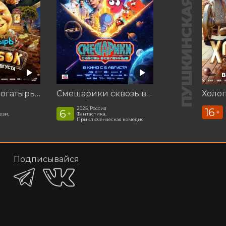
ПУШКИНСКАЯ КАРТА
Последний богатырь. Колобок
Смешарики сквозь вселенные
Холоп
2025, Россия
16
6
+
+
ези,
Фантастика,
Приключенческая комедия
Подписывайся