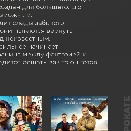
оздан для большего. Его 
озможным.

дит следы забытого 
они пытаются вернуть 
д неизвестным.

сильнее начинает 
аница между фантазией и 
ится решать, за что он готов 
В ПРОКАТ