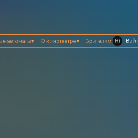
Вой
вые автоматы
О кинотеатре
Зрителям