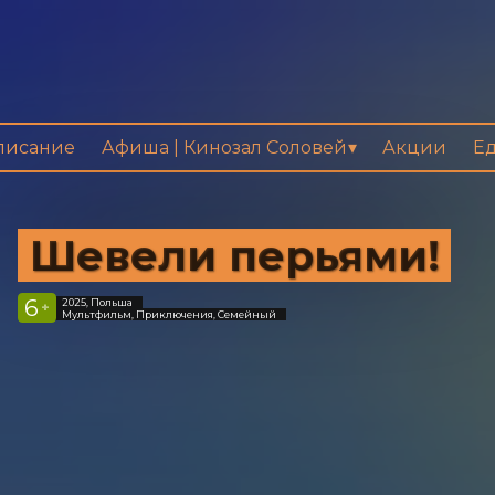
писание
Афиша | Кинозал Соловей
Акции
Ед
Шевели перьями!
6
2025, Польша
+
Мультфильм, Приключения, Семейный