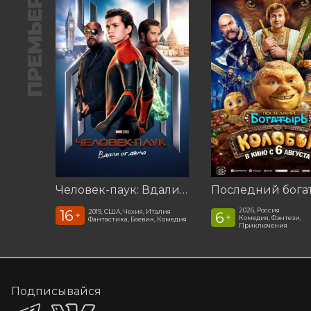
ПРЕМЬЕРА
Человек-паук: Вдали от дома (2019)
2026, Россия
16
2019, США, Чехия, Италия
6
+
+
Комедия, Фэнтези,
Фантастика, Боевик, Комедия
Приключения
Подписывайся