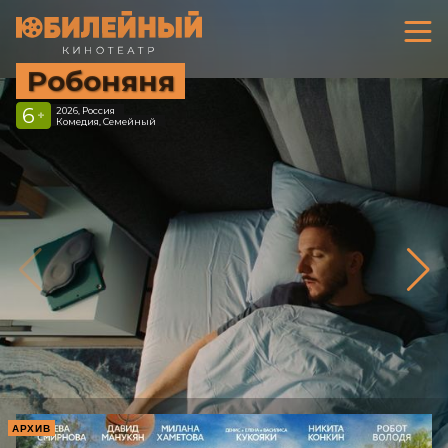
Робоняня
6
2026, Россия
+
Комедия, Семейный
АРХИВ