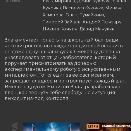
Ева Смирнова, Денис Кукояка, Елена
В ролях
Кукояка, Василиса Кукояка, Милана
Хаметова, Ольга Тумайкина,
Тимофей Зайцев, Андрей Пынзару,
Никита Конкин, Давид Манукян
Злата мечтает попасть на школьный бал, ради 
чего хитростью вынуждает родителей оставить 
ее дома одну на каникулах. Смекалку девочка 
унаследовала от отца-изобретателя, который 
поручает присматривать за дочерью 
экспериментальному роботу с искусственным 
интеллектом. Тот следит за ее расписанием, 
запрещает сладкое и контролирует каждый шаг. 
Вместе с другом Никитой Злата разрабатывает 
план, как вернуть себе свободу, но ситуация 
выходит из-под контроля.
ДЕТЯМ