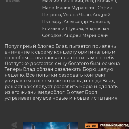
Максим Лагашкин, Влад Кобяков,
В ролях
Марк-Малик Мурашкин, София
Петрова, Ульяна Чжан, Андрей
Пынзару, Александр Новиков,
Елизавета Шукова, Владислав
Солодов, Андрей Маринович
Популярный блогер Влад пытается привлечь 
внимание к своему концерту оригинальным 
способом — выставляет на торги самого себя. 
Лот тут же достается сыну богатого бизнесмена. 
Теперь Влад обязан развлекать Борю целую 
неделю. Все попытки разорвать контракт 
упираются в огромные штрафы, и тогда Влад 
решает как следует разозлить Борю и сделать 
из его жизни видеоблог. В ответ Боря 
устраивает ему все новые и новые испытания.
ДЕТЯМ