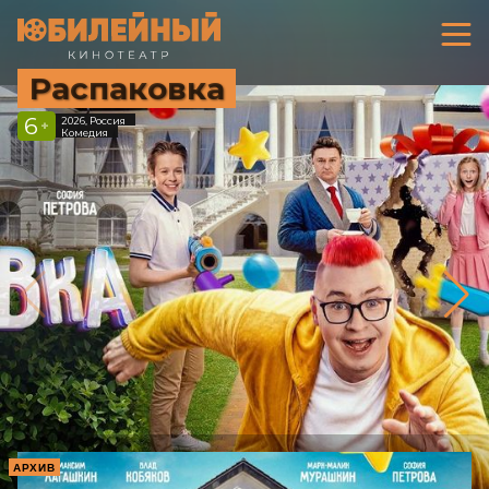
Распаковка
6
2026, Россия
+
Комедия
АРХИВ