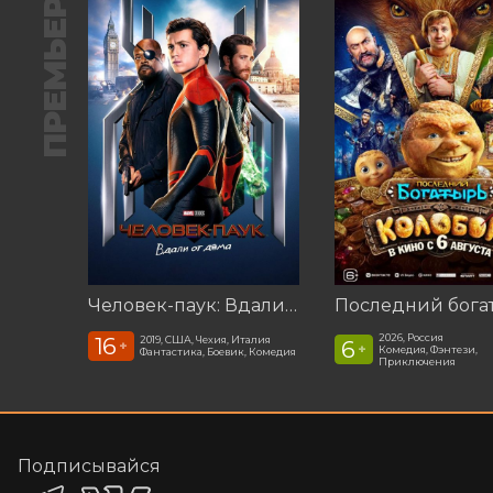
ПРЕМЬЕРА
Человек-паук: Вдали от дома (2019)
2026, Россия
16
2019, США, Чехия, Италия
6
+
+
Комедия, Фэнтези,
Фантастика, Боевик, Комедия
Приключения
Подписывайся