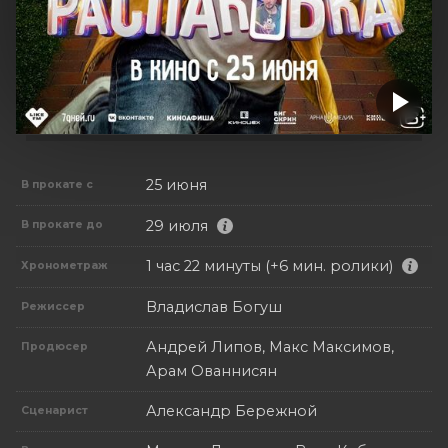
25 июня
В прокате с
29 июля
В прокате до
1 час 22 минуты (+6 мин. ролики)
Хронометраж
Владислав Богуш
Режиссер
Андрей Липов, Макс Максимов,
Продюсер
Арам Ованнисян
Александр Бережной
Сценарист