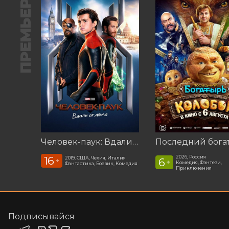
ПРЕМЬЕРА
Человек-паук: Вдали от дома (2019)
2026, Россия
16
2019, США, Чехия, Италия
6
+
+
Комедия, Фэнтези,
Фантастика, Боевик, Комедия
Приключения
Подписывайся