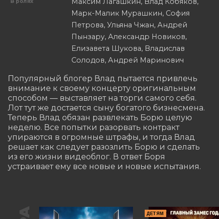
Максим Лагашкин, Влад Кобяков,
В ролях
Марк-Малик Мурашкин, София
Петрова, Ульяна Чжан, Андрей
Пынзару, Александр Новиков,
Елизавета Шукова, Владислав
Солодов, Андрей Маринович
Популярный блогер Влад пытается привлечь 
внимание к своему концерту оригинальным 
способом — выставляет на торги самого себя. 
Лот тут же достается сыну богатого бизнесмена. 
Теперь Влад обязан развлекать Борю целую 
неделю. Все попытки разорвать контракт 
упираются в огромные штрафы, и тогда Влад 
решает как следует разозлить Борю и сделать 
из его жизни видеоблог. В ответ Боря 
устраивает ему все новые и новые испытания.
ДЕТЯМ