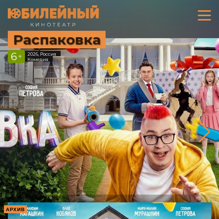
Распаковка
6
2026, Россия
+
Комедия
АРХИВ