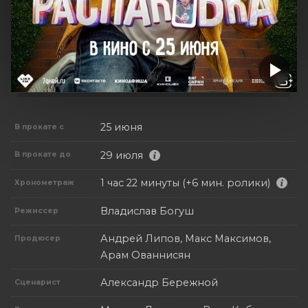
25 июня
В прокате с
29 июля
В прокате до
1 час 22 минуты (+6 мин. ролики)
Хронометраж
Владислав Богуш
Режиссер
Андрей Липов, Макс Максимов,
Продюсер
Арам Ованнисян
Александр Бережной
Сценарист