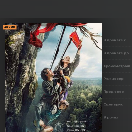
АРХИВ
В прокате с
В прокате до
Хронометраж
Режиссер
Продюсер
Сценарист
В ролях