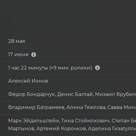
28 мая
17 июня
1 час 22 минуты (+9 мин. ролики)
Алексей Ионов
Фёдор Бондарчук, Денис Баглай, Михаил Врубел
Владимир Батрамеев, Алина Тяжлова, Савва Мин
Марк Эйдельштейн, Тина Стойилкович, Степан Бе
Мартынов, Артемий Корочков, Аделина Гизатулл