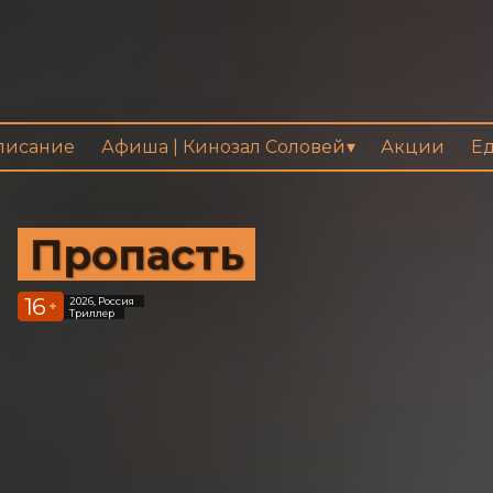
писание
Афиша | Кинозал Соловей
Акции
Ед
Пропасть
16
2026, Россия
+
Триллер