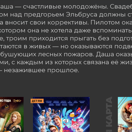
аша — счастливые молодожёны. Свадеб
м над предгорьем Эльбруса должны ста
а вносит свои коррективы. Пилотом ок
котором она не хотела даже вспоминать.
, троим приходится прыгать без подгот
таются в живых — но оказываются подв
бушующих лесных пожаров. Даша оказы
и, с каждым из которых связана её жиз
— незажившее прошлое.
ДЕТЯМ