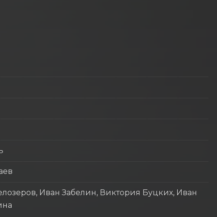
ь
аев
лозеров, Иван Забелин, Виктория Буцких, Иван
ина