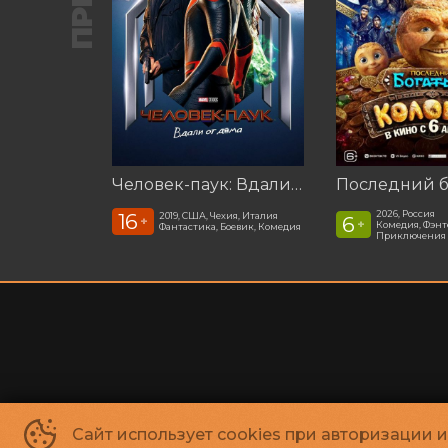
Человек-паук: Вдали от дома (2019)
2026, Россия
16
2019, США, Чехия, Италия
6
+
+
Комедия, Фэнт
Фантастика, Боевик, Комедия
Приключения
Сайт использует cookies при авторизации 