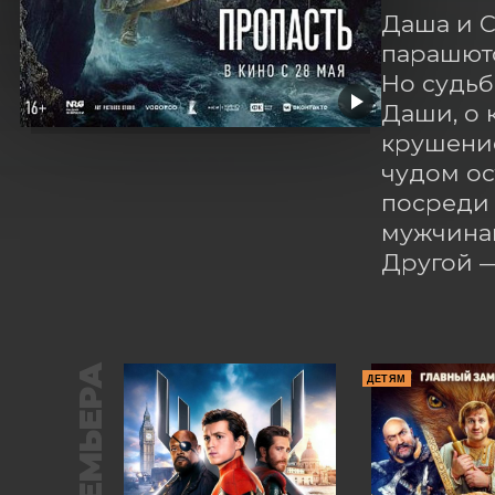
Даша и С
парашюто
Но судьб
Даши, о 
крушение
чудом ос
посреди 
мужчинам
Другой 
ПРЕМЬЕРА
ДЕТЯМ