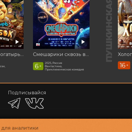
ПУШКИНСКАЯ КАРТА
Последний богатырь. Колобок
Смешарики сквозь вселенные
Холоп
2025, Россия
16
6
+
+
ези,
Фантастика,
Приключенческая комедия
Подписывайся
и для аналитики