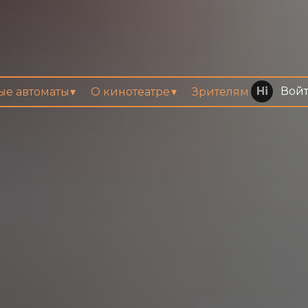
Вой
вые автоматы
О кинотеатре
Зрителям