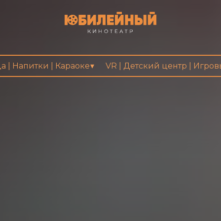
а | Напитки | Караоке
VR | Детский центр | Игро