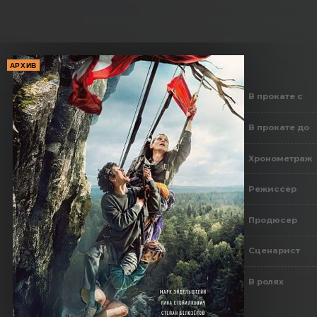
АРХИВ
В прокате с
В прокате до
Хронометраж
Режиссер
Продюсер
Сценарист
В ролях