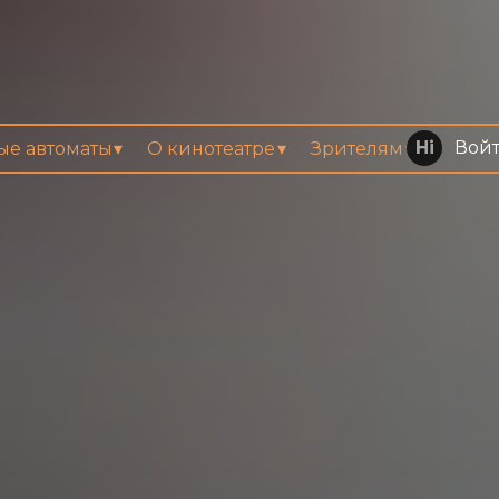
Вой
вые автоматы
О кинотеатре
Зрителям