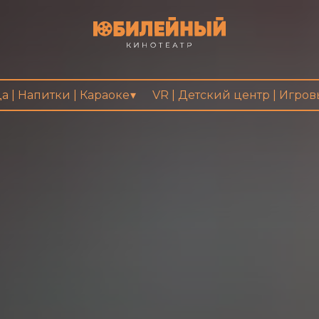
а | Напитки | Караоке
VR | Детский центр | Игро