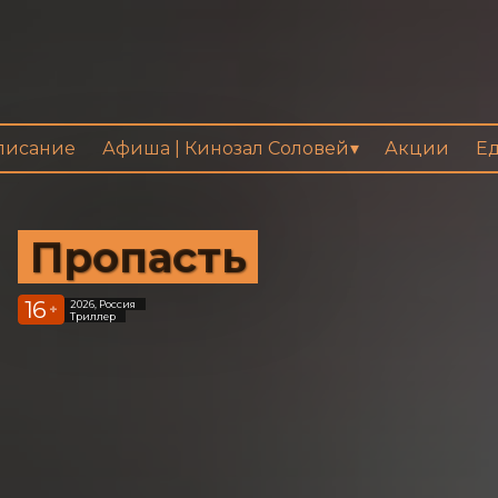
писание
Афиша | Кинозал Соловей
Акции
Ед
Пропасть
16
2026, Россия
+
Триллер