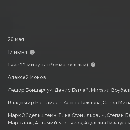
28 мая
17 июня
1 час 22 минуты (+9 мин. ролики)
Алексей Ионов
Фёдор Бондарчук, Денис Баглай, Михаил Врубел
Владимир Батрамеев, Алина Тяжлова, Савва Мин
Марк Эйдельштейн, Тина Стойилкович, Степан Бе
Мартынов, Артемий Корочков, Аделина Гизатулл