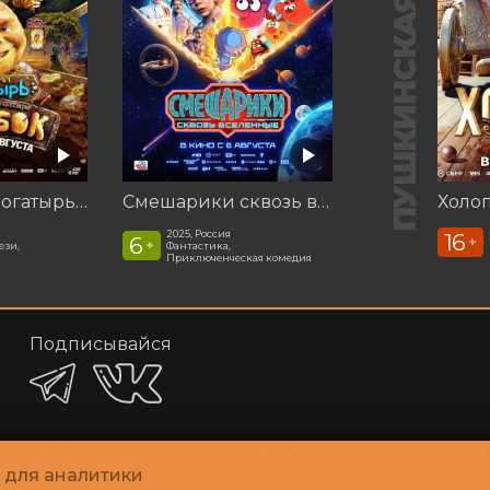
ПУШКИНСКАЯ КАРТА
Последний богатырь. Колобок
Смешарики сквозь вселенные
Холоп
2025, Россия
16
6
+
+
ези,
Фантастика,
Приключенческая комедия
Подписывайся
и для аналитики