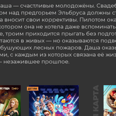
аша — счастливые молодожёны. Свадеб
м над предгорьем Эльбруса должны ста
а вносит свои коррективы. Пилотом ок
котором она не хотела даже вспоминать.
, троим приходится прыгать без подгот
таются в живых — но оказываются подв
бушующих лесных пожаров. Даша оказы
и, с каждым из которых связана её жиз
— незажившее прошлое.
ДЕТЯМ