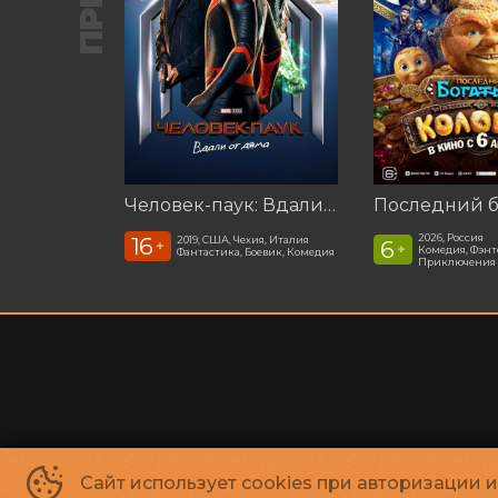
Человек-паук: Вдали от дома (2019)
2026, Россия
16
2019, США, Чехия, Италия
6
+
+
Комедия, Фэнт
Фантастика, Боевик, Комедия
Приключения
Сайт использует cookies при авторизации 