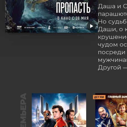
Даша и С
парашюто
Но судьб
Даши, о 
крушение
чудом ос
посреди 
мужчинам
Другой 
ПРЕМЬЕРА
ДЕТЯМ