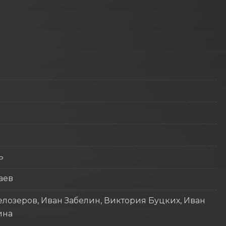
ь
аев
лозеров, Иван Забелин, Виктория Буцких, Иван
ина