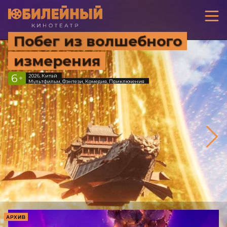
Побег из волшебного
измерения
6
2026, Китай
+
Мультфильм, Фэнтези, Комедия, Приключения
АРХИВ