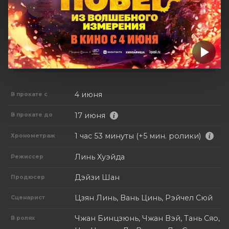
4 июня
В прокате с
17 июня
В прокате до
1 час 53 минуты (+5 мин. ролики)
Хронометраж
Линь Хуэйда
Режиссер
Дэйзи Шан
Продюсер
Цзян Линь, Вань Цинь, Рэйчел Сюй
Сценарист
Чжан Бинцзюнь, Чжан Вэй, Тань Сяо,
В ролях