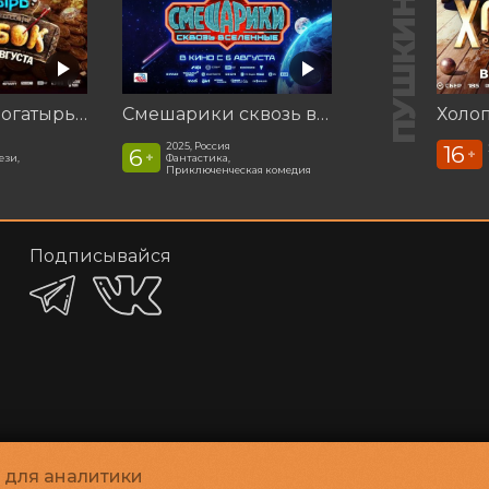
Последний богатырь. Колобок
Смешарики сквозь вселенные
Холоп
2025, Россия
16
6
+
+
ези,
Фантастика,
Приключенческая комедия
Подписывайся
и для аналитики