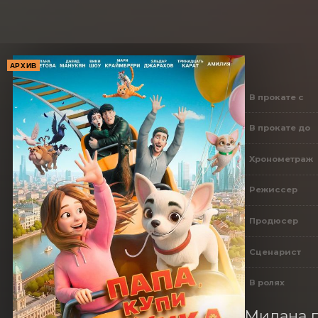
АРХИВ
В прокате с
В прокате до
Хронометраж
Режиссер
Продюсер
Сценарист
В ролях
Милана п