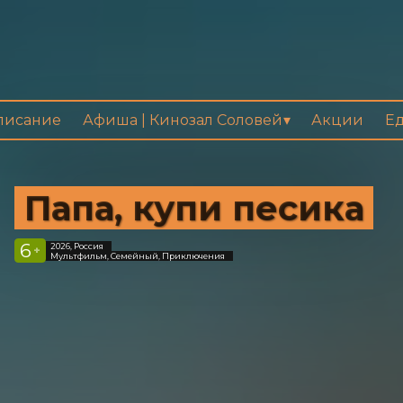
писание
Афиша | Кинозал Соловей
Акции
Ед
Папа, купи песика
6
2026, Россия
+
Мультфильм, Семейный, Приключения