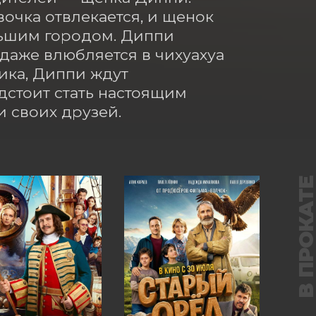
очка отвлекается, и щенок 
льшим городом. Диппи 
даже влюбляется в чихуахуа 
ка, Диппи ждут 
стоит стать настоящим 
и своих друзей.
В ПРОКАТ