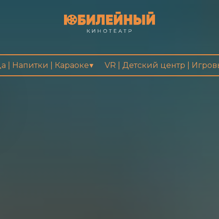
а | Напитки | Караоке
VR | Детский центр | Игро