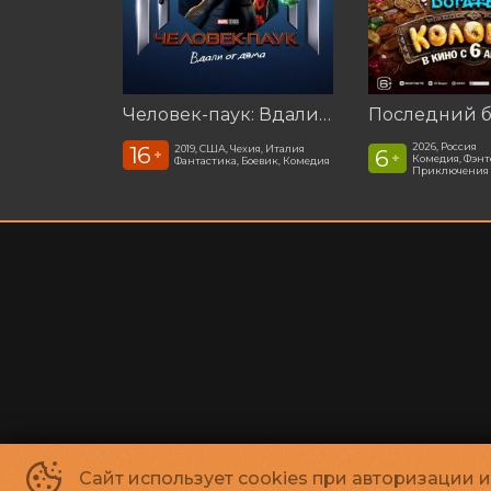
Человек-паук: Вдали от дома (2019)
2026, Россия
16
2019, США, Чехия, Италия
6
+
+
Комедия, Фэнт
Фантастика, Боевик, Комедия
Приключения
Сайт использует cookies при авторизации 