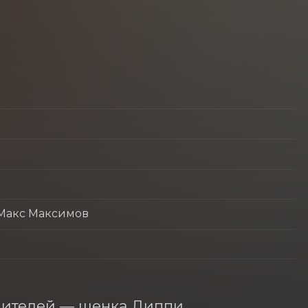
 Макс Максимов
ителей — щенка Диппи. 