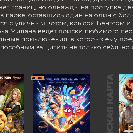
нет границ, но однажды на прогулке дев
 в парке, оставшись один на один с бо
ся с уличным Котом, крысой Бенгсом и 
ока Милана ведет поиски любимого песи
льные приключения, в которых ему пред
способным защитить не только себя, но 
ПУШКИНСКАЯ КАРТА
ДЕТЯМ