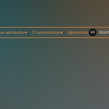
Вой
вые автоматы
О кинотеатре
Зрителям