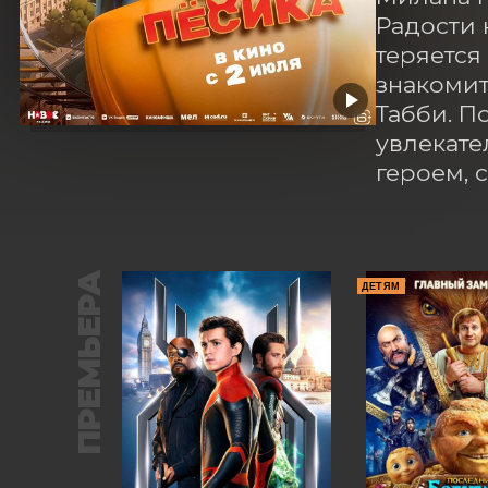
Радости 
теряется
знакомит
Табби. П
увлекате
героем, 
ПРЕМЬЕРА
ДЕТЯМ