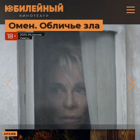
Омен. Обличье зла
18
2026, Испания
+
Ужасы
АРХИВ