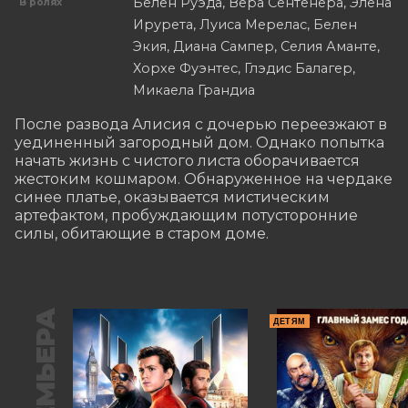
Белен Руэда, Вера Сентенера, Элена
В ролях
Ирурета, Луиса Мерелас, Белен
Экия, Диана Сампер, Селия Аманте,
Хорхе Фуэнтес, Глэдис Балагер,
Микаела Грандиа
После развода Алисия с дочерью переезжают в 
уединенный загородный дом. Однако попытка 
начать жизнь с чистого листа оборачивается 
жестоким кошмаром. Обнаруженное на чердаке 
синее платье, оказывается мистическим 
артефактом, пробуждающим потусторонние 
силы, обитающие в старом доме.
ПРЕМЬЕРА
ДЕТЯМ