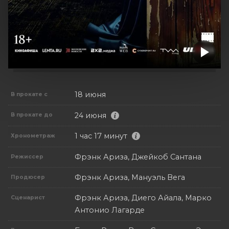
18 июня
В прокате с
24 июня
В прокате до
1 час 17 минут
Хронометраж
Фрэнк Ариза, Джейкоб Сантана
Режиссер
Фрэнк Ариза, Мануэль Вега
Продюсер
Фрэнк Ариза, Диего Айала, Марко
Сценарист
Антонио Лагарде