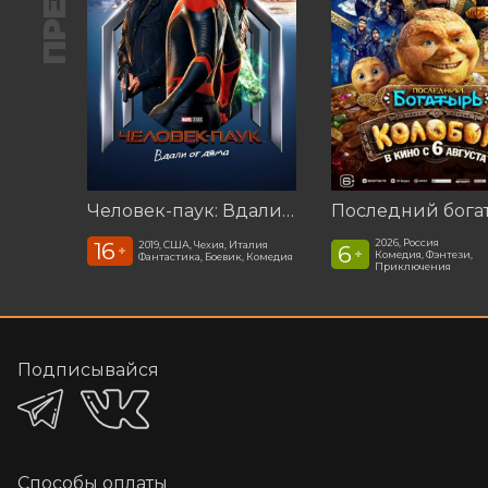
Человек-паук: Вдали от дома (2019)
2026, Россия
16
2019, США, Чехия, Италия
6
+
+
Комедия, Фэнтези,
Фантастика, Боевик, Комедия
Приключения
Подписывайся
Способы оплаты