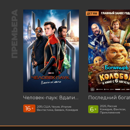
ПРЕМЬЕРА
ДЕТЯМ
Человек-паук: Вдали от дома (2019)
2026, Россия
16
2019, США, Чехия, Италия
6
+
+
Комедия, Фэнтези,
Фантастика, Боевик, Комедия
Приключения