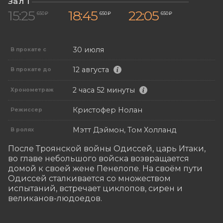
Зал 1
15:25
18:45
22:05
650 ₽
650 ₽
650 ₽
30 июля
В прокате с
12 августа
В прокате до
2 часа 52 минуты
Хронометраж
Кристофер Нолан
Режиссер
Мэтт Дэймон, Том Холланд
В ролях
После Троянской войны Одиссей, царь Итаки, 
во главе небольшого войска возвращается 
домой к своей жене Пенелопе. На своём пути 
Одиссей сталкивается со множеством 
испытаний, встречает циклопов, сирен и 
великанов-людоедов.