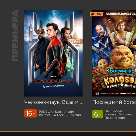
ПРЕМЬЕРА
ДЕТЯМ
Человек-паук: Вдали от дома (2019)
2026, Россия
16
2019, США, Чехия, Италия
6
+
+
Комедия, Фэнтези,
Фантастика, Боевик, Комедия
Приключения