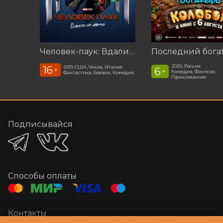
Человек-паук: Вдали от дома (2019)
2026, Россия
16
2019, США, Чехия, Италия
6
+
+
Комедия, Фэнтези,
Фантастика, Боевик, Комедия
Приключения
Подписывайся
Способы оплаты
Контакты