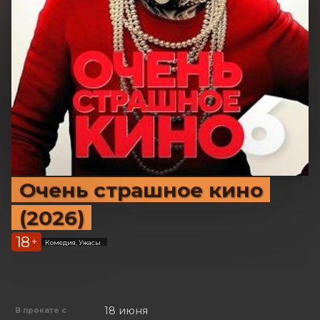
Очень страшное кино
(2026)
18
+
Комедия, Ужасы
18 июня
В прокате с