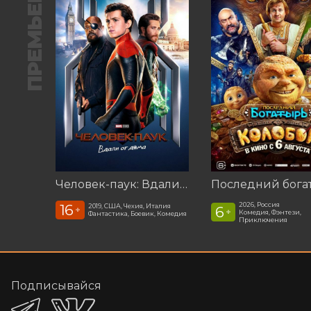
ПРЕМЬЕРА
Человек-паук: Вдали от дома (2019)
2026, Россия
16
2019, США, Чехия, Италия
6
+
+
Комедия, Фэнтези,
Фантастика, Боевик, Комедия
Приключения
Подписывайся