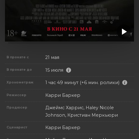
21 мая
В прокате с
15 июля
В прокате до
1 час 49 минут (+6 мин. ролики)
Хронометраж
Карри Баркер
Режиссер
Джеймс Харрис, Haley Nicole
Продюсер
Johnson, Кристиан Меркьюри
Карри Баркер
Сценарист