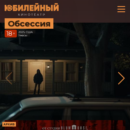
Обсессия
18
2025, США
+
Ужасы
АРХИВ