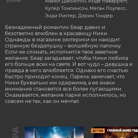
Майкл Джонстон, Инде Наварретт,
В ролях
Купер Томлинсон, Меган Лоулесс,
Энди Рихтер, Дэрин Тондер
Безнадежный романтик Беар давно и 
безответно влюблен в красавицу Ники. 
Однажды в магазине эзотерики он находит 
странную безделушку – волшебную палочку. 
Если ее сломать, исполнится твое заветное 
желание. Беар загадывает, чтобы Ники любила 
его больше всех на свете. И вот чудо – девушка и 
правда в него влюбляется. Однако его счастью 
быстро приходит конец. Парень замечает, что 
Ники буквально им одержима, а ее знаки 
внимания становятся все более пугающими. 
Оказывается, желание парня исполнилось, но 
совсем не так, как он мечтал.
ДЕТЯМ