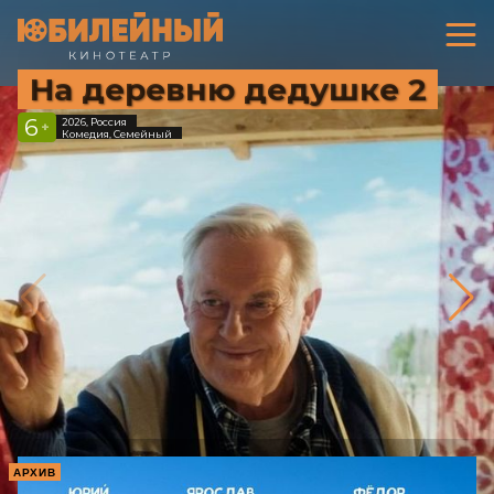
На деревню дедушке 2
6
2026, Россия
+
Комедия, Семейный
АРХИВ