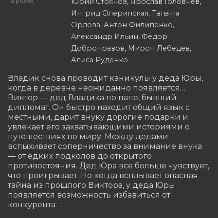
Юрий Стоянов, Ярослав Головнёв,
В ролях
Ингрид Олеринская, Татьяна
Орлова, Антон Филипенко,
Александр Ильин, Фёдор
Добронравов, Мирон Лебедев,
Алиса Руденко
Владик снова проводит каникулы у деда Юры, 
когда в деревне неожиданно появляется… 
Виктор — дед Владика по папе, бывший 
дипломат. Он быстро находит общий язык с 
местными, дарит внуку дорогие подарки и 
увлекает его захватывающими историями о 
путешествиях по миру. Между дедами 
вспыхивает соперничество за внимание внука 
— от едких подколов до открытого 
противостояния. Дед Юра все больше чувствует, 
что проигрывает. Но когда всплывает опасная 
тайна из прошлого Виктора, у деда Юры 
появляется возможность избавиться от 
конкурента.