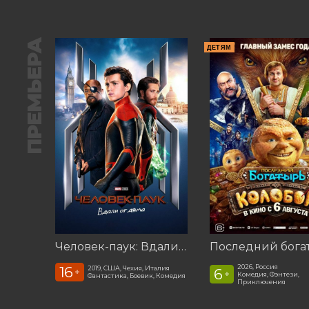
ПРЕМЬЕРА
ДЕТЯМ
Человек-паук: Вдали от дома (2019)
2026, Россия
16
2019, США, Чехия, Италия
6
+
+
Комедия, Фэнтези,
Фантастика, Боевик, Комедия
Приключения