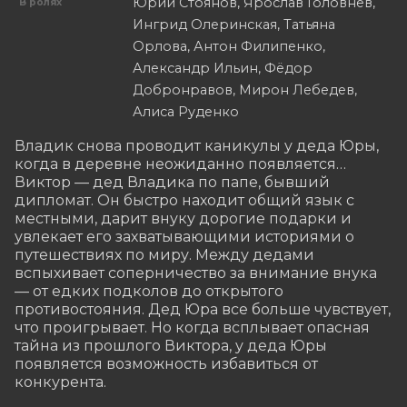
Юрий Стоянов, Ярослав Головнёв,
В ролях
Ингрид Олеринская, Татьяна
Орлова, Антон Филипенко,
Александр Ильин, Фёдор
Добронравов, Мирон Лебедев,
Алиса Руденко
Владик снова проводит каникулы у деда Юры, 
когда в деревне неожиданно появляется… 
Виктор — дед Владика по папе, бывший 
дипломат. Он быстро находит общий язык с 
местными, дарит внуку дорогие подарки и 
увлекает его захватывающими историями о 
путешествиях по миру. Между дедами 
вспыхивает соперничество за внимание внука 
— от едких подколов до открытого 
противостояния. Дед Юра все больше чувствует, 
что проигрывает. Но когда всплывает опасная 
тайна из прошлого Виктора, у деда Юры 
появляется возможность избавиться от 
конкурента.