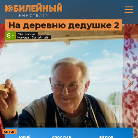
На деревню дедушке 2
6
2026, Россия
+
Комедия, Семейный
АРХИВ