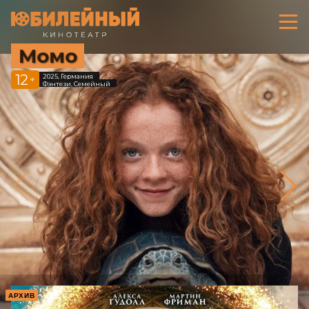
Момо
12
2025, Германия
+
Фэнтези, Семейный
АРХИВ