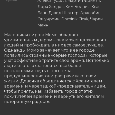
Алекса Гудолл, Мартин Фриман,
В ролях
Лора Хэддок, Ким Бодния, Клас
Банг, Давид Шюттер, Аралойин
Ошунреми, Dominik Cicak, Чарли
Манн
Маленькая сирота Момо обладает 
удивительным даром – она может вдохновлять 
людей и пробуждать в них все самое лучшее. 
Однажды Момо замечает, что в ее городе 
появились странные «серые господа», которые 
учат эффективно тратить свое время. Вот только 
люди от этого становятся все более 
несчастными, ведь в погоне за 
продуктивностью, они растрачивают свои 
жизни. Девочка объединяется с Хранителем 
времени и черепашкой-предсказательницей, 
чтобы понять, как избавить город от этих 
похитителей времени и вернуть его жителям 
потерянную радость.