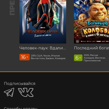
Человек-паук: Вдали от дома (2019)
2026, Россия
16
2019, США, Чехия, Италия
6
+
+
Комедия, Фэнтези,
Фантастика, Боевик, Комедия
Приключения
Подписывайся
Способы оплаты