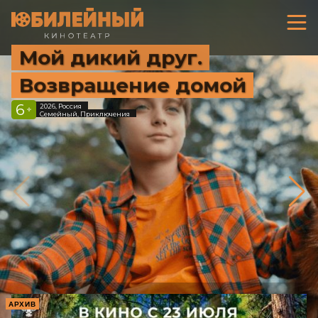
Мой дикий друг.
Возвращение домой
6
2026, Россия
+
Семейный, Приключения
АРХИВ