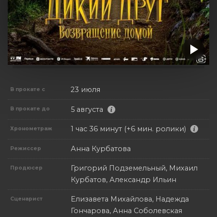
23 июля
В прокате с
5 августа
В прокате до
1 час 36 минут (+6 мин. ролики)
Хронометраж
Анна Курбатова
Режиссер
Григорий Подземельный, Михаил
Продюсер
Курбатов, Александр Ильин
Елизавета Михайлова, Надежда
Сценарист
Гончарова, Анна Соболевская