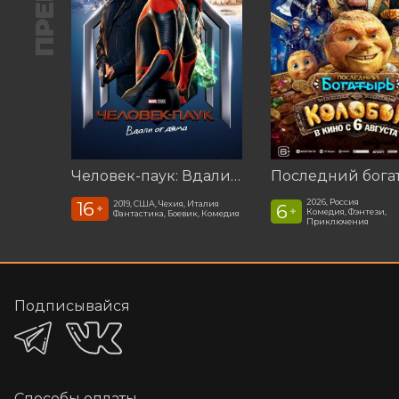
Человек-паук: Вдали от дома (2019)
2026, Россия
16
2019, США, Чехия, Италия
6
+
+
Комедия, Фэнтези,
Фантастика, Боевик, Комедия
Приключения
Подписывайся
Способы оплаты