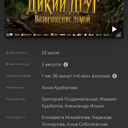
23 июля
В прокате с
5 августа
В прокате до
1 час 36 минут (+6 мин. ролики)
Хронометраж
Анна Курбатова
Режиссер
Григорий Подземельный, Михаил
Продюсер
Курбатов, Александр Ильин
Елизавета Михайлова, Надежда
Сценарист
Гончарова, Анна Соболевская