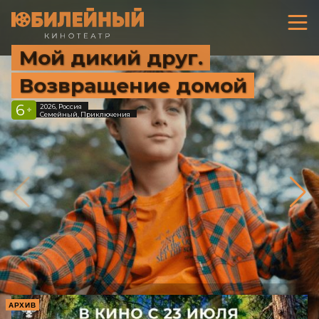
Мой дикий друг.
Возвращение домой
6
2026, Россия
+
Семейный, Приключения
АРХИВ