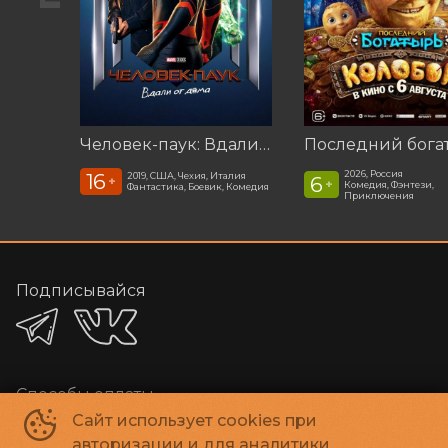
Человек-паук: Вдали от дома (2019)
2026, Россия
16
2019, США, Чехия, Италия
6
+
+
Комедия, Фэнтези,
Фантастика, Боевик, Комедия
Приключения
Подписывайся
Способы оплаты
Сайт использует cookies при
авторизации и для аналитики