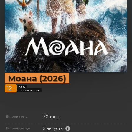
Моана (2026)
12
2026
+
Приключения
30 июля
В прокате с
5 августа
В прокате до