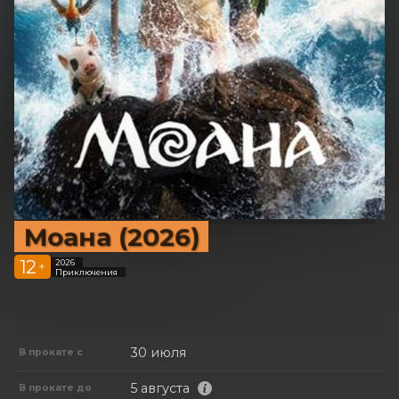
Моана (2026)
12
2026
+
Приключения
30 июля
В прокате с
5 августа
В прокате до