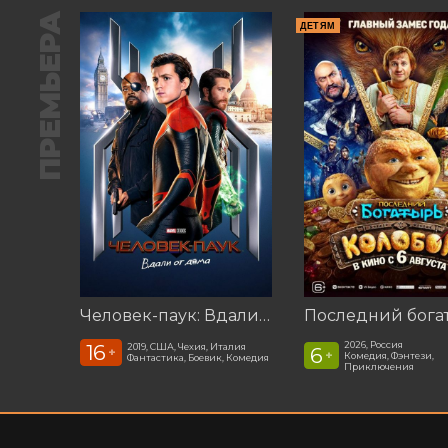
ПРЕМЬЕРА
ДЕТЯМ
Человек-паук: Вдали от дома (2019)
2026, Россия
16
2019, США, Чехия, Италия
6
+
+
Комедия, Фэнтези,
Фантастика, Боевик, Комедия
Приключения