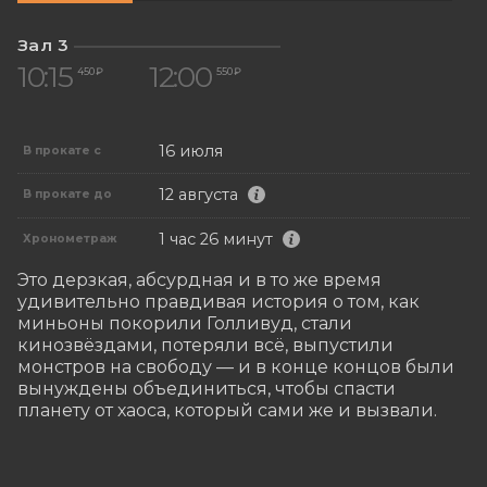
Зал 3
10:15
12:00
450 ₽
550 ₽
16 июля
В прокате с
12 августа
В прокате до
1 час 26 минут
Хронометраж
Это дерзкая, абсурдная и в то же время 
удивительно правдивая история о том, как 
миньоны покорили Голливуд, стали 
кинозвёздами, потеряли всё, выпустили 
монстров на свободу — и в конце концов были 
вынуждены объединиться, чтобы спасти 
планету от хаоса, который сами же и вызвали.