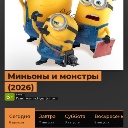
Миньоны и монстры
(2026)
6
2026
+
Приключения, Мультфильм
Сегодня
Завтра
Суббота
Воскресенье
6 августа
7 августа
8 августа
9 августа