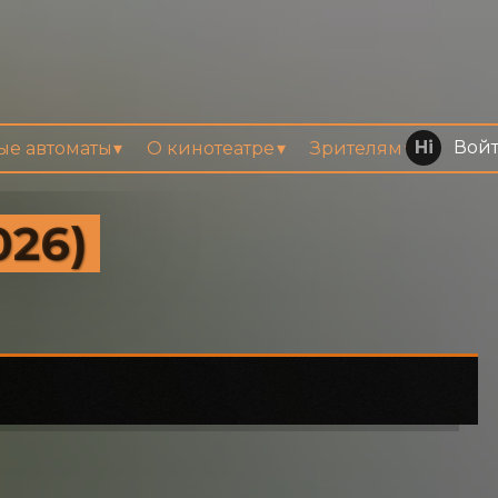
Вой
вые автоматы
О кинотеатре
Зрителям
026)