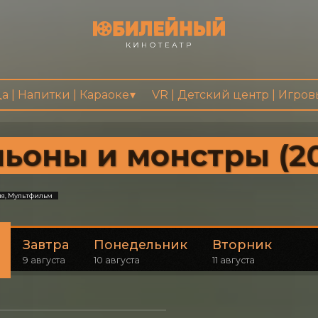
а | Напитки | Караоке
VR | Детский центр | Игро
ьоны и монстры (2
я, Мультфильм
Завтра
Понедельник
Вторник
9 августа
10 августа
11 августа