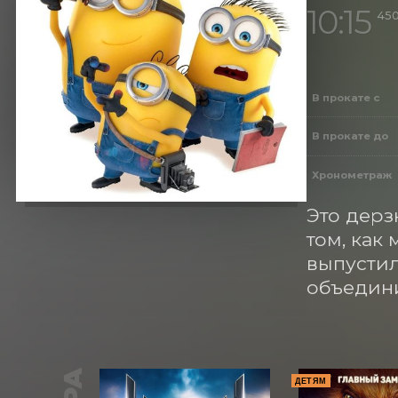
10:15
450
В прокате с
В прокате до
Хронометраж
Это дерз
том, как
выпустил
объедини
ДЕТЯМ