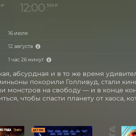
12:00
 ₽
550 ₽
16 июля
12 августа
1 час 26 минут
кая, абсурдная и в то же время удивите
 миньоны покорили Голливуд, стали кино
и монстров на свободу — и в конце ко
ться, чтобы спасти планету от хаоса, к
ДЕТЯМ