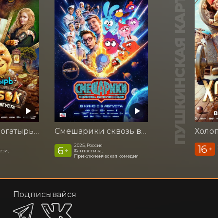
ПУШКИНСКАЯ КАРТА
Последний богатырь. Колобок
Смешарики сквозь вселенные
Холоп
2025, Россия
16
6
+
+
ези,
Фантастика,
Приключенческая комедия
Подписывайся