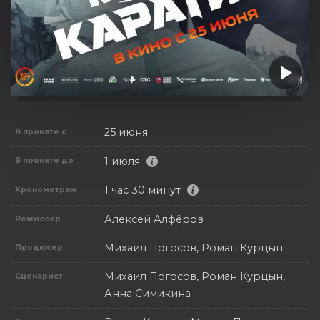
25 июня
В прокате с
1 июля
В прокате до
1 час 30 минут
Хронометраж
Алексей Алфёров
Режиссер
Михаил Погосов, Роман Курцын
Продюсер
Михаил Погосов, Роман Курцын,
Сценарист
Анна Симикина