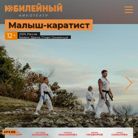
Малыш-каратист
12
2026, Россия
+
Боевик, Драма, Спорт, Семейный
АРХИВ