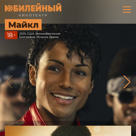
Майкл
18
2026, США, Великобритания
+
Биография, Музыка, Драма