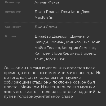
Антуан Фукуа
Режиссер
Джон Бранка, Грэм Кинг, Джон
Продюсер
МакКлейн
Джон Логан
Сценарист
Джаафар Джексон, Джулиано
В ролях
Вальди, Колман Доминго, Ниа Лонг,
Майлз Теллер, Кендрик Сэмпсон,
Кэт Грэм, Лора Хэрриер, Лоренц
Тейт, Дерек Люк
Он — один из самых успешных артистов всех 
времен, а его песни изменили мир навсегда. Но 
до того, как стать королём поп-музыки, 
собирающим стадионы поклонников, он был 
просто... Майклом. И легендарнее его музыки 
лишь его жизнь — полная взлётов и падений на 
пути к головокружительной славе.