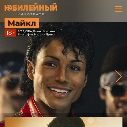
Майкл
18
2026, США, Великобритания
+
Биография, Музыка, Драма