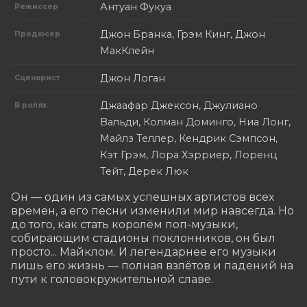
Антуан Фукуа
Режиссер
Джон Бранка, Грэм Кинг, Джон
Продюсер
МакКлейн
Джон Логан
Сценарист
Джаафар Джексон, Джулиано
В ролях
Вальди, Колман Доминго, Ниа Лонг,
Майлз Теллер, Кендрик Сэмпсон,
Кэт Грэм, Лора Хэрриер, Лоренц
Тейт, Дерек Люк
Он — один из самых успешных артистов всех 
времен, а его песни изменили мир навсегда. Но 
до того, как стать королём поп-музыки, 
собирающим стадионы поклонников, он был 
просто... Майклом. И легендарнее его музыки 
лишь его жизнь — полная взлётов и падений на 
пути к головокружительной славе.