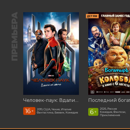
ПРЕМЬЕРА
ДЕТЯМ
Человек-паук: Вдали от дома (2019)
2026, Россия
16
2019, США, Чехия, Италия
6
+
+
Комедия, Фэнтези,
Фантастика, Боевик, Комедия
Приключения