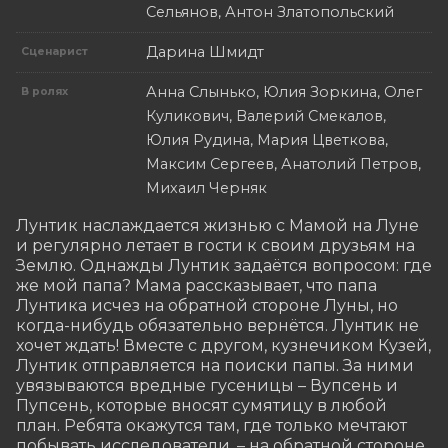
Сельянов, Антон Златопольский
Дарина Шмидт
Сценарист
Анна Слынько, Юлия Зоркина, Олег
В ролях
Куликович, Валерий Смекалов,
Юлия Рудина, Мария Цветкова,
Максим Сергеев, Анатолий Петров,
Михаил Черняк
Лунтик наслаждается жизнью с Мамой на Луне 
и регулярно летает в гости к своим друзьям на 
Землю. Однажды Лунтик задаётся вопросом: где 
же мой папа? Мама рассказывает, что папа 
Лунтика исчез на обратной стороне Луны, но 
когда-нибудь обязательно вернётся. Лунтик не 
хочет ждать! Вместе с другом, кузнечиком Кузей, 
Лунтик отправляется на поиски папы. За ними 
увязываются вредные гусеницы – Вупсень и 
Пупсень, которые вносят сумятицу в любой 
план. Ребята окажутся там, где только мечтают 
побывать исследователи, – на обратной стороне 