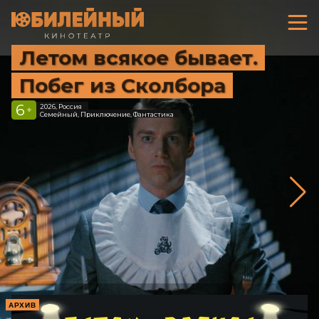
Летом всякое бывает.
Побег из Сколбора
6
2026, Россия
+
Семейный, Приключение, Фантастика
АРХИВ