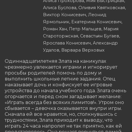
Алиса Прохорова, Мия Быстрицкая,
Алиса Буслова, Оливия Квятковская,
Виктор Конисевич, Леонид
Ярмольник, Екатерина Конисевич,
Роман Хан, Петр Мальцев, Мария
Староторжская, Севастьян Бугаев,
Ярослава Конисевич, Александр
Удалов, Варвара Верховых
Одиннадцатилетняя Злата на каникулах 
чрезмерно увлекается играми и игнорирует 
просьбы родителей помочь по дому и 
выполнить школьные летние задания. Отец 
наказывает дочь и конфискует ее игровые 
устройства до начала учебного года. Злата очень 
огорчается и перед сном загадывает желание: 
«Играть всегда без всяких лимитов!». Утром оно 
сбывается – девочка оказывается внутри игры. 
Сначала ей все нравится, но, столкнувшись с 
трудностями, Злата приходит к выводу, что 
играть 24 часа напролет не так приятно, как ей 
представлялось. Она решает вернуться домой, 