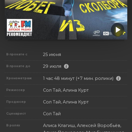
25 июня
В прокате с
29 июля
В прокате до
1 час 48 минут (+7 мин. ролики)
Хронометраж
Сол Тай, Алина Курт
Режиссер
Сол Тай, Алина Курт
Продюсер
Сол Тай
Сценарист
Алиса Клагиш, Алексей Воробьёв,
В ролях