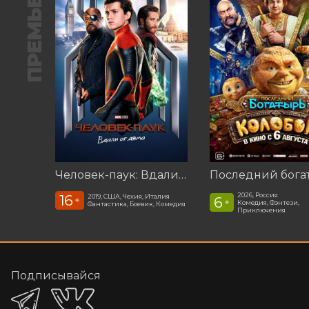
ПРЕМЬЕРА
Человек-паук: Вдали от дома (2019)
2026, Россия
16
2019, США, Чехия, Италия
6
+
+
Комедия, Фэнтези,
Фантастика, Боевик, Комедия
Приключения
Подписывайся