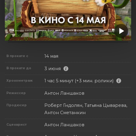
14 мая
В прокате с
3 июня
В прокате до
1 час 5 минут (+3 мин. ролики)
Хронометраж
Антон Ланшаков
Режиссер
Роберт Гндолян, Татьяна Цыварева,
Продюсер
Антон Сметанкин
Антон Ланшаков
Сценарист