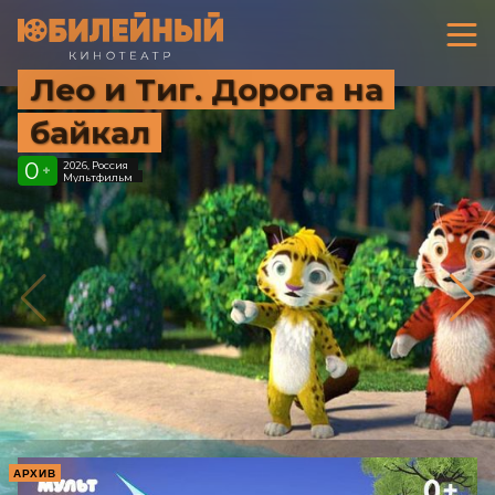
Лео и Тиг. Дорога на
байкал
0
2026, Россия
+
Мультфильм
АРХИВ