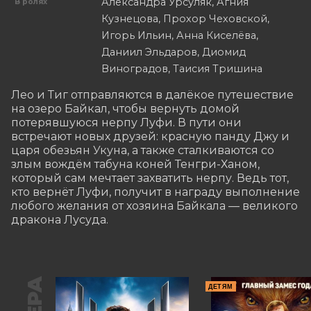
Александра Урсуляк, Агния
В ролях
Кузнецова, Прохор Чеховской,
Игорь Ильин, Анна Киселёва,
Даниил Эльдаров, Диомид
Виноградов, Таисия Тришина
Лео и Тиг отправляются в далёкое путешествие 
на озеро Байкал, чтобы вернуть домой 
потерявшуюся нерпу Луфи. В пути они 
встречают новых друзей: красную панду Джу и 
царя обезьян Укуна, а также сталкиваются со 
злым вождём табуна коней Тенгри-Ханом, 
который сам мечтает захватить нерпу. Ведь тот, 
кто вернёт Луфи, получит в награду выполнение 
любого желания от хозяина Байкала — великого 
дракона Лусуда.
ДЕТЯМ