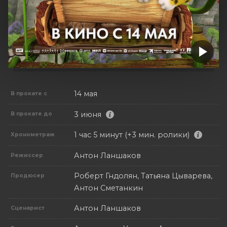
14 мая
В прокате с
3 июня
В прокате до
1 час 5 минут (+3 мин. ролики)
Хронометраж
Антон Ланшаков
Режиссер
Роберт Гндолян, Татьяна Цыварева,
Продюсер
Антон Сметанкин
Антон Ланшаков
Сценарист