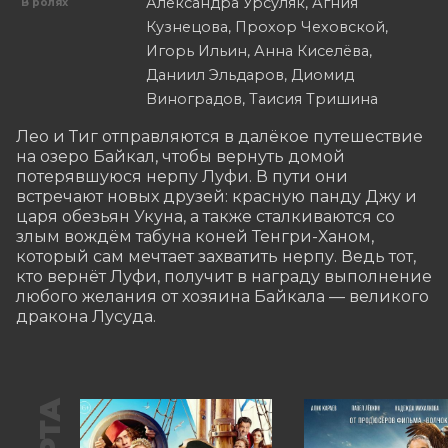
Александра Урсуляк, Агния
В ролях
Кузнецова, Прохор Чеховской,
Игорь Ильин, Анна Киселёва,
Даниил Эльдаров, Диомид
Виноградов, Таисия Тришина
Лео и Тиг отправляются в далёкое путешествие 
на озеро Байкал, чтобы вернуть домой 
потерявшуюся нерпу Луфи. В пути они 
встречают новых друзей: красную панду Джу и 
царя обезьян Укуна, а также сталкиваются со 
злым вождём табуна коней Тенгри-Ханом, 
который сам мечтает захватить нерпу. Ведь тот, 
кто вернёт Луфи, получит в награду выполнение 
любого желания от хозяина Байкала — великого 
дракона Лусуда.