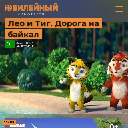
Лео и Тиг. Дорога на
байкал
0
2026, Россия
+
Мультфильм
АРХИВ