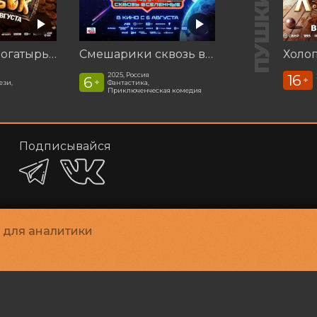
Последний богатырь. Колобок
Смешарики сквозь вселенные
Холоп
2025, Россия
16
6
+
+
ези,
Фантастика,
Приключенческая комедия
Подписывайся
и для аналитики