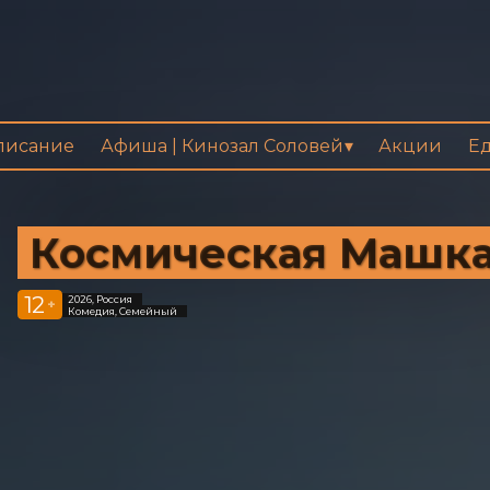
писание
Афиша | Кинозал Соловей
Акции
Ед
Космическая Машк
12
2026, Россия
+
Комедия, Семейный