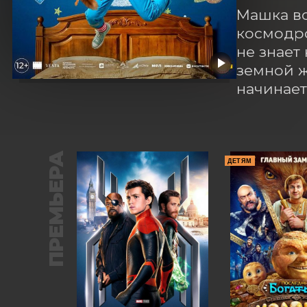
Машка вс
космодро
не знает
земной ж
начинает
ПРЕМЬЕРА
ДЕТЯМ