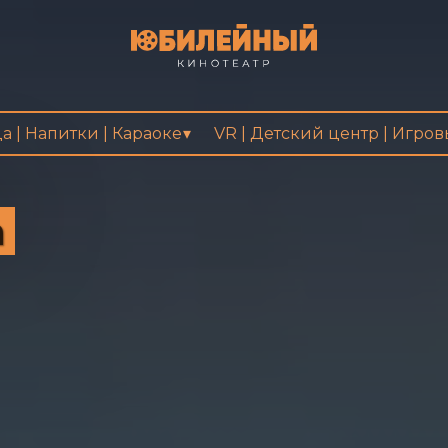
а | Напитки | Караоке
VR | Детский центр | Игро
а