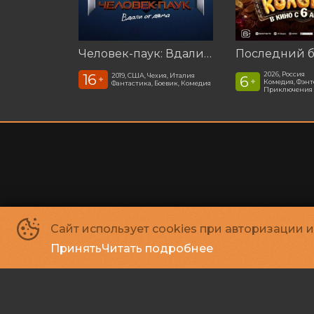
Человек-паук: Вдали от дома (2019)
2026, Россия
16
2019, США, Чехия, Италия
6
+
+
Комедия, Фэнт
Фантастика, Боевик, Комедия
Приключения
Сайт использует cookies при авторизации 
Принять
Читать подробнее