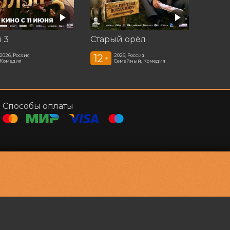
 3
Старый орёл
12
2026, Россия
2026, Россия
+
Комедия
Семейный, Комедия
Способы оплаты
Контакты
Администратор
+7 384-29-03000
E-mail
megakino42@mail.ru