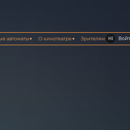
Вой
вые автоматы
О кинотеатре
Зрителям