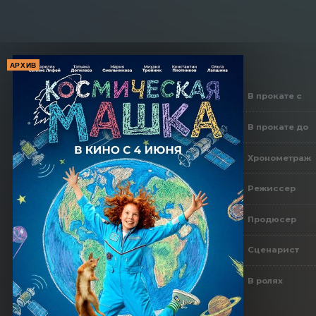
АРХИВ
В прокате с
В прокате до
Хронометраж
Режиссер
Продюсер
Сценарист
В ролях