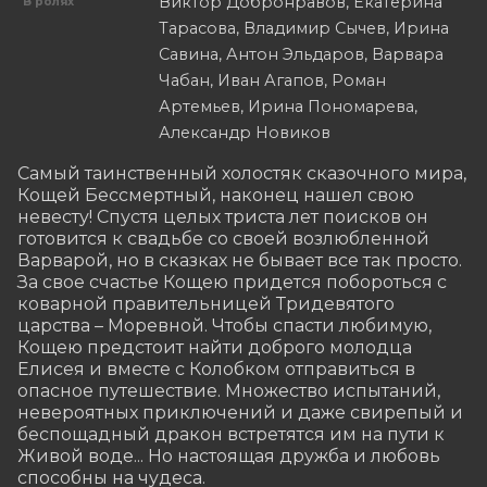
Виктор Добронравов, Екатерина
В ролях
Тарасова, Владимир Сычев, Ирина
Савина, Антон Эльдаров, Варвара
Чабан, Иван Агапов, Роман
Артемьев, Ирина Пономарева,
Александр Новиков
Самый таинственный холостяк сказочного мира, 
Кощей Бессмертный, наконец нашел свою 
невесту! Спустя целых триста лет поисков он 
готовится к свадьбе со своей возлюбленной 
Варварой, но в сказках не бывает все так просто. 
За свое счастье Кощею придется побороться с 
коварной правительницей Тридевятого 
царства – Моревной. Чтобы спасти любимую, 
Кощею предстоит найти доброго молодца 
Елисея и вместе с Колобком отправиться в 
опасное путешествие. Множество испытаний, 
невероятных приключений и даже свирепый и 
беспощадный дракон встретятся им на пути к 
Живой воде... Но настоящая дружба и любовь 
способны на чудеса.