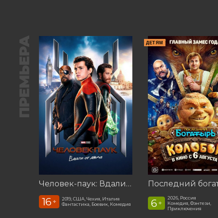
ПРЕМЬЕРА
ДЕТЯМ
Человек-паук: Вдали от дома (2019)
2026, Россия
16
2019, США, Чехия, Италия
6
+
+
Комедия, Фэнтези,
Фантастика, Боевик, Комедия
Приключения