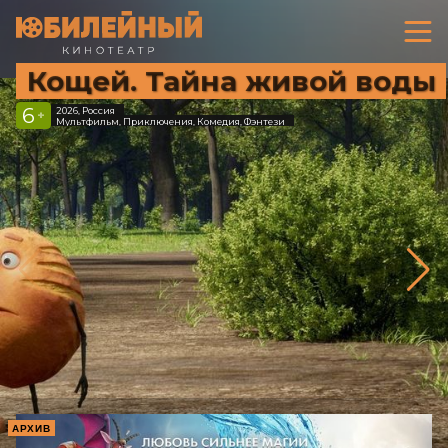
Кощей. Тайна живой воды
6
2026, Россия
+
Мультфильм, Приключения, Комедия, Фэнтези
АРХИВ