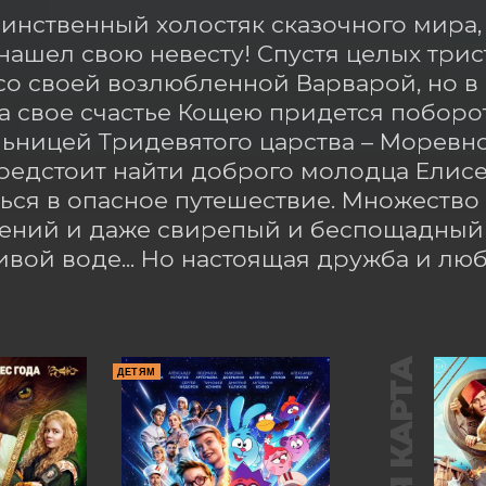
инственный холостяк сказочного мира,
нашел свою невесту! Спустя целых трист
со своей возлюбленной Варварой, но в с
За свое счастье Кощею придется поборот
ьницей Тридевятого царства – Моревно
едстоит найти доброго молодца Елисея
ься в опасное путешествие. Множество 
ний и даже свирепый и беспощадный д
ивой воде... Но настоящая дружба и лю
ДЕТЯМ