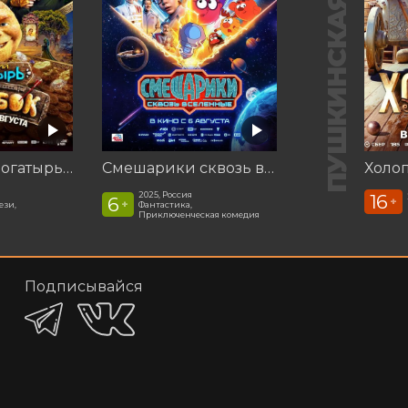
ПУШКИНСКАЯ КАРТА
Последний богатырь. Колобок
Смешарики сквозь вселенные
Холоп
2025, Россия
16
6
+
+
ези,
Фантастика,
Приключенческая комедия
Подписывайся