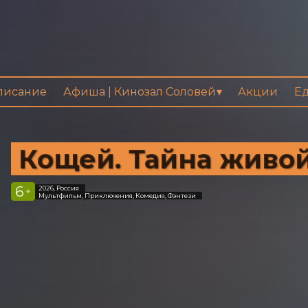
писание
Афиша | Кинозал Соловей
Акции
Ед
Кощей. Тайна живо
6
2026, Россия
+
Мультфильм, Приключения, Комедия, Фэнтези