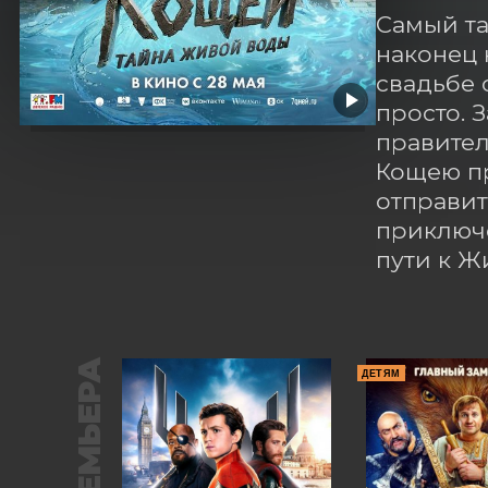
Самый та
наконец 
свадьбе 
просто. 
правител
Кощею пр
отправит
приключе
пути к Ж
ПРЕМЬЕРА
ДЕТЯМ