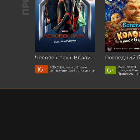
Человек-паук: Вдали от дома (2019)
2026, Россия
16
2019, США, Чехия, Италия
6
+
+
Комедия, Фэнт
Фантастика, Боевик, Комедия
Приключения