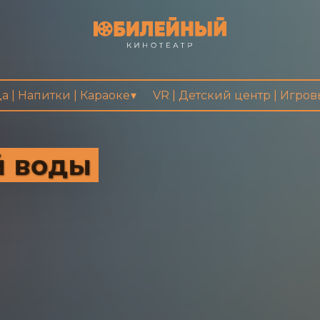
а | Напитки | Караоке
VR | Детский центр | Игро
й воды