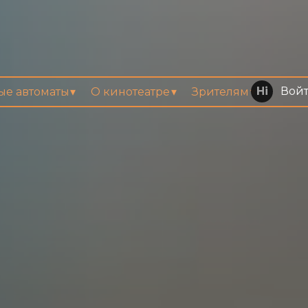
Вой
вые автоматы
О кинотеатре
Зрителям