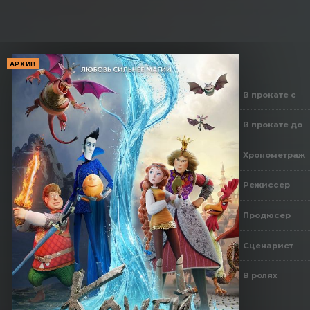
АРХИВ
В прокате с
В прокате до
Хронометраж
Режиссер
Продюсер
Сценарист
В ролях