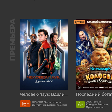
ПРЕМЬЕРА
ДЕТЯМ
Человек-паук: Вдали от дома (2019)
2026, Россия
16
2019, США, Чехия, Италия
6
+
+
Комедия, Фэнтези,
Фантастика, Боевик, Комедия
Приключения