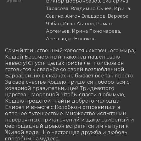
Виктор Добронравов, Екатерина
В ролях
Тарасова, Владимир Сычев, Ирина
Савина, Антон Эльдаров, Варвара
Чабан, Иван Агапов, Роман
Артемьев, Ирина Пономарева,
Александр Новиков
Самый таинственный холостяк сказочного мира, 
Кощей Бессмертный, наконец нашел свою 
невесту! Спустя целых триста лет поисков он 
готовится к свадьбе со своей возлюбленной 
Варварой, но в сказках не бывает все так просто. 
За свое счастье Кощею придется побороться с 
коварной правительницей Тридевятого 
царства – Моревной. Чтобы спасти любимую, 
Кощею предстоит найти доброго молодца 
Елисея и вместе с Колобком отправиться в 
опасное путешествие. Множество испытаний, 
невероятных приключений и даже свирепый и 
беспощадный дракон встретятся им на пути к 
Живой воде... Но настоящая дружба и любовь 
способны на чудеса.