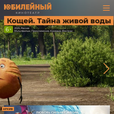
Кощей. Тайна живой воды
6
2026, Россия
+
Мультфильм, Приключения, Комедия, Фэнтези
АРХИВ