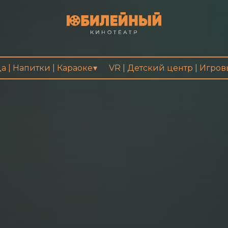
а | Напитки | Караоке
VR | Детский центр | Игро