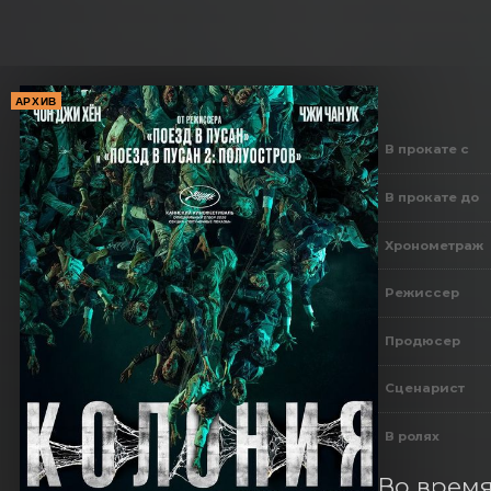
АРХИВ
В прокате с
В прокате до
Хронометраж
Режиссер
Продюсер
Сценарист
В ролях
Во время