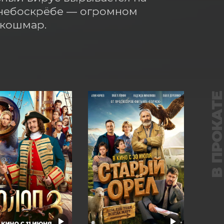
небоскрёбе — огромном 
 кошмар.
В ПРОКАТ