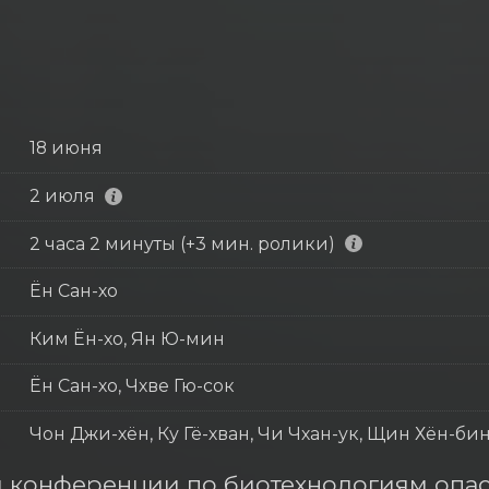
18 июня
2 июля
2 часа 2 минуты (+3 мин. ролики)
Ён Сан-хо
Ким Ён-хо, Ян Ю-мин
Ён Сан-хо, Чхве Гю-сок
Чон Джи-хён, Ку Гё-хван, Чи Чхан-ук, Щин Хён-би
 конференции по биотехнологиям опас