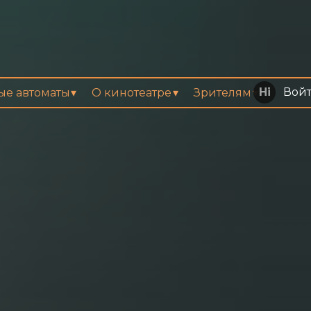
Вой
вые автоматы
О кинотеатре
Зрителям