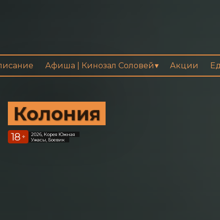
писание
Афиша | Кинозал Соловей
Акции
Ед
Колония
18
2026, Корея Южная
+
Ужасы, Боевик