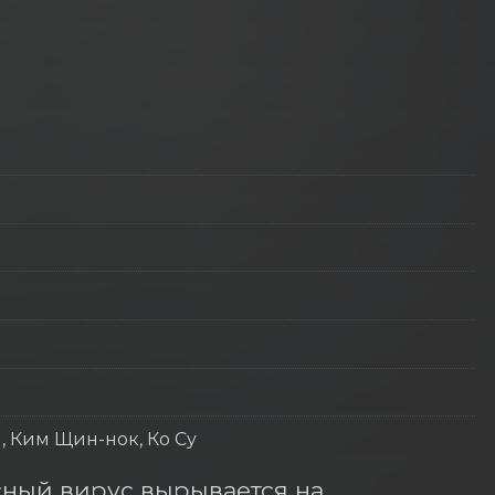
н, Ким Щин-нок, Ко Су
ный вирус вырывается на 