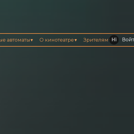
Вой
вые автоматы
О кинотеатре
Зрителям