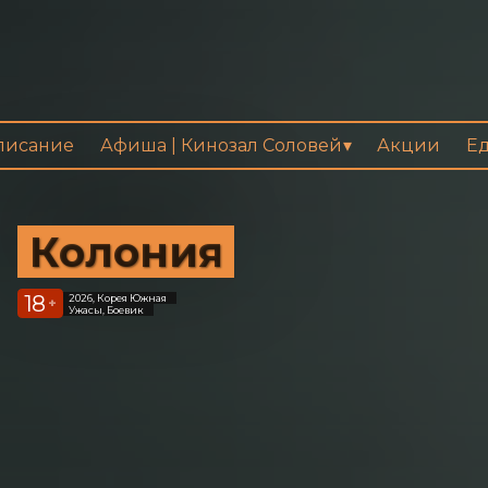
писание
Афиша | Кинозал Соловей
Акции
Ед
Колония
18
2026, Корея Южная
+
Ужасы, Боевик