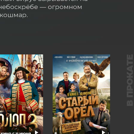
небоскрёбе — огромном 
 кошмар.
В ПРОКАТ