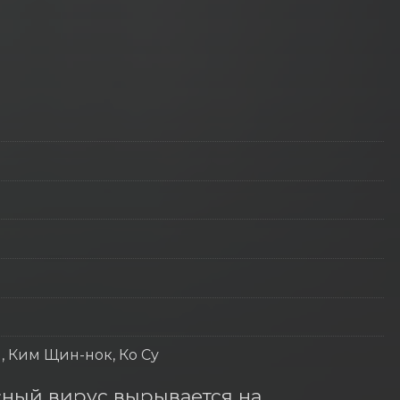
н, Ким Щин-нок, Ко Су
ный вирус вырывается на 