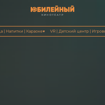
а | Напитки | Караоке
VR | Детский центр | Игро