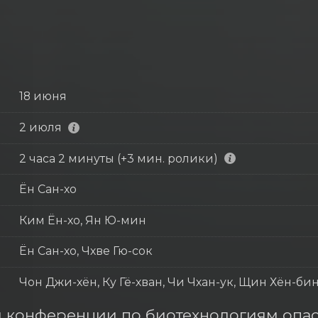
18 июня
2 июля
2 часа 2 минуты (+3 мин. ролики)
Ён Сан-хо
Ким Ён-хо, Ян Ю-мин
Ён Сан-хо, Чхве Гю-сок
Чон Джи-хён, Ку Гё-хван, Чи Чхан-ук, Щин Хён-би
 конференции по биотехнологиям опас