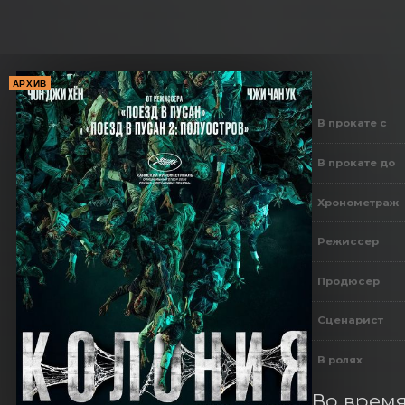
АРХИВ
В прокате с
В прокате до
Хронометраж
Режиссер
Продюсер
Сценарист
В ролях
Во время